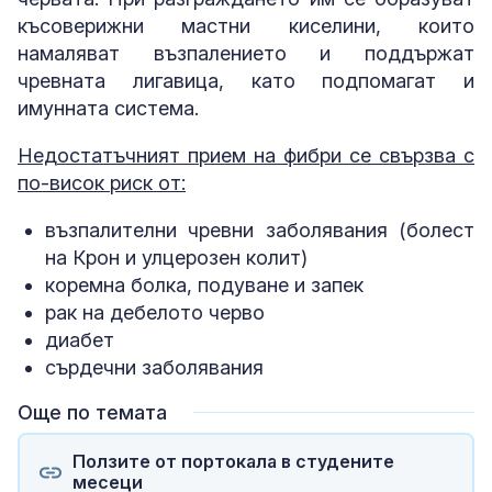
късоверижни мастни киселини, които
намаляват възпалението и поддържат
чревната лигавица, като подпомагат и
имунната система.
Недостатъчният прием на фибри се свързва с
по-висок риск от:
възпалителни чревни заболявания (болест
на Крон и улцерозен колит)
коремна болка, подуване и запек
рак на дебелото черво
диабет
сърдечни заболявания
Още по темата
Ползите от портокала в студените
месеци