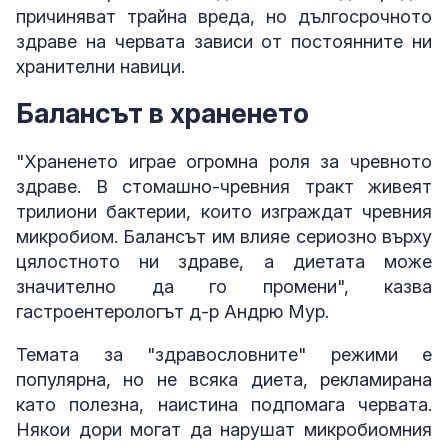
причиняват трайна вреда, но дългосрочното
здраве на червата зависи от постоянните ни
хранителни навици.
Балансът в храненето
"Храненето играе огромна роля за чревното
здраве. В стомашно-чревния тракт живеят
трилиони бактерии, които изграждат чревния
микробиом. Балансът им влияе сериозно върху
цялостното ни здраве, а диетата може
значително да го промени", казва
гастроентерологът д-р Андрю Мур.
Темата за "здравословните" режими е
популярна, но не всяка диета, рекламирана
като полезна, наистина подпомага червата.
Някои дори могат да нарушат микробиомния