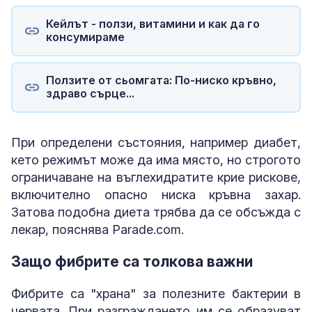
Кейлът - ползи, витамини и как да го
консумираме
Ползите от сьомгата: По-ниско кръвно,
здраво сърце...
При определени състояния, например диабет,
кето режимът може да има място, но строгото
ограничаване на въглехидратите крие рискове,
включително опасно ниска кръвна захар.
Затова подобна диета трябва да се обсъжда с
лекар, пояснява Parade.com.
Защо фибрите са толкова важни
Фибрите са "храна" за полезните бактерии в
червата. При разграждането им се образуват