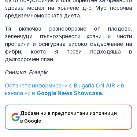
Като по-устойчив и благоприятен за чревното
здраве модел на хранене д-р Мур посочва
средиземноморската диета.
Тя включва разнообразие от плодове,
зеленчуци, пълнозърнести храни и чисти
протеини и осигурява високо съдържание на
фибри, което я прави подходяща в
дългосрочен план.
Снимка: Freepik
Останете информирани с Bulgaria ON AIR и в
канала ни в
Google News Showcase.
Добави ни в предпочитани източници
→
в Google