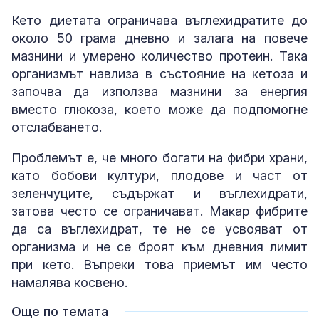
Кето диетата ограничава въглехидратите до
около 50 грама дневно и залага на повече
мазнини и умерено количество протеин. Така
организмът навлиза в състояние на кетоза и
започва да използва мазнини за енергия
вместо глюкоза, което може да подпомогне
отслабването.
Проблемът е, че много богати на фибри храни,
като бобови култури, плодове и част от
зеленчуците, съдържат и въглехидрати,
затова често се ограничават. Макар фибрите
да са въглехидрат, те не се усвояват от
организма и не се броят към дневния лимит
при кето. Въпреки това приемът им често
намалява косвено.
Още по темата