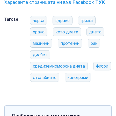
Харесайте страницата ни във Facebook
ТУК
Тагове:
черва
здраве
грижа
храна
кето диета
диета
мазнини
протеини
рак
диабет
средиземноморска диета
фибри
отслабване
килограми