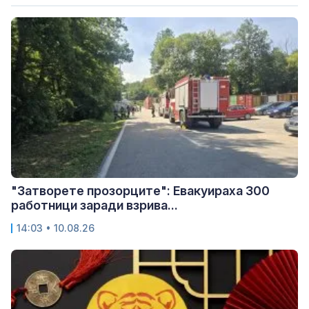
"Затворете прозорците": Евакуираха 300
работници заради взрива...
14:03 • 10.08.26