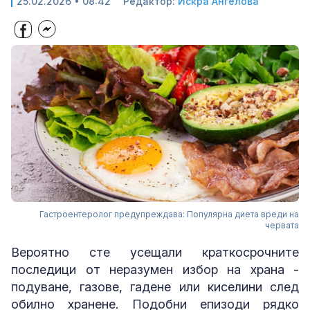
25.02.2026 • 08:42
Редактор:
Искра Ангелова
Гастроентеролог предупреждава: Популярна диета вреди на
червата
Вероятно сте усещали краткосрочните
последици от неразумен избор на храна -
подуване, газове, гадене или киселини след
обилно хранене. Подобни епизоди рядко