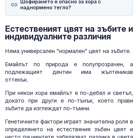
Шофирането е опасно за хора с
наднормено тегло?
Естественият цвят на зъбите и
индивидуалните различия
Няма универсален "нормален" цвят на зъбите.
Емайлът по природа е полупрозрачен, а
подлежащият дентин има жълтеникав
оттенък.
При някои хора емайлът е по-дебел и светъл,
докато при други е по-тънък, което прави
зъбите да изглеждат по-тъмни.
Генетичните фактори играят значителна роля в
определянето на естествения зъбен цвят и
често пациентите забелязват разлика в цвета