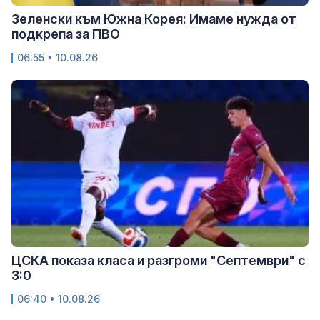
Зеленски към Южна Корея: Имаме нужда от
подкрепа за ПВО
06:55 • 10.08.26
ЦСКА показа класа и разгроми "Септември" с
3:0
06:40 • 10.08.26