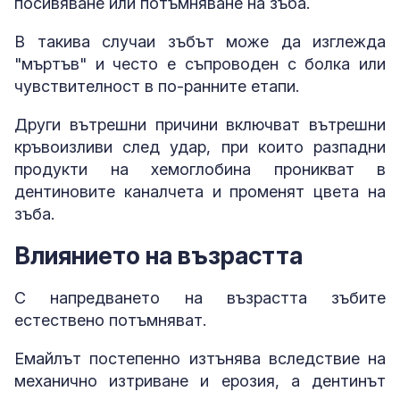
посивяване или потъмняване на зъба.
В такива случаи зъбът може да изглежда
"мъртъв" и често е съпроводен с болка или
чувствителност в по-ранните етапи.
Други вътрешни причини включват вътрешни
кръвоизливи след удар, при които разпадни
продукти на хемоглобина проникват в
дентиновите каналчета и променят цвета на
зъба.
Влиянието на възрастта
С напредването на възрастта зъбите
естествено потъмняват.
Емайлът постепенно изтънява вследствие на
механично изтриване и ерозия, а дентинът