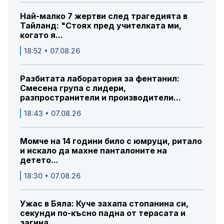
Най-малко 7 жертви след трагедията в
Тайланд: "Стоях пред учителката ми,
когато я...
18:52 • 07.08.26
Разбитата лаборатория за фентанил:
Смесена група с лидери,
разпространители и производители...
18:43 • 07.08.26
Момче на 14 години било с юмруци, ритало
и искало да махне панталоните на
детето...
18:30 • 07.08.26
Ужас в Бяла: Куче захапа стопанина си,
секунди по-късно падна от терасата и
загина