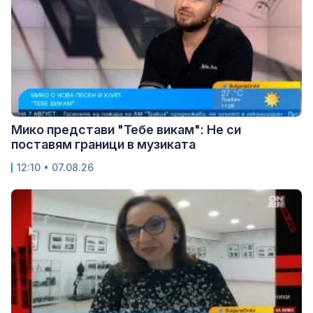
Мико представи "Тебе викам": Не си
поставям граници в музиката
12:10 • 07.08.26