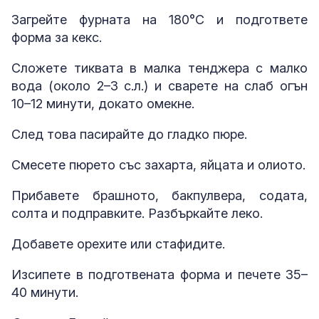
Загрейте фурната на 180°C и подгответе
форма за кекс.
Сложете тиквата в малка тенджера с малко
вода (около 2–3 с.л.) и сварете на слаб огън
10–12 минути, докато омекне.
След това пасирайте до гладко пюре.
Смесете пюрето със захарта, яйцата и олиото.
Прибавете брашното, бакпулвера, содата,
солта и подправките. Разбъркайте леко.
Добавете орехите или стафидите.
Изсипете в подготвената форма и печете 35–
40 минути.