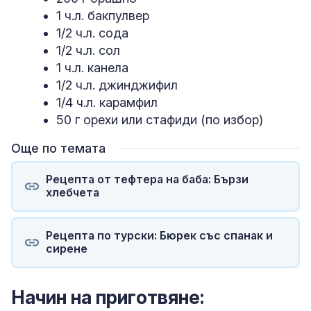
1 ч.л. бакпулвер
1/2 ч.л. сода
1/2 ч.л. сол
1 ч.л. канела
1/2 ч.л. джинджифил
1/4 ч.л. карамфил
50 г орехи или стафиди (по избор)
Още по темата
Рецепта от тефтера на баба: Бързи
хлебчета
Рецепта по турски: Бюрек със спанак и
сирене
Начин на приготвяне: