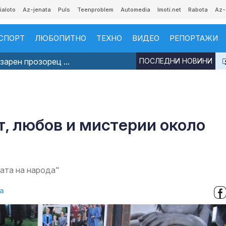
ialoto
Az-jenata
Puls
Teenproblem
Automedia
Imoti.net
Rabota
Az-
СПОРТ
ЛЮБОПИТНО
ТЕХНО
ВИДЕО
РЕПОРТАЖИ
арен прозорец ...
ПОСЛЕДНИ НОВИНИ
, любов и мистерии около
ата на народа"
а