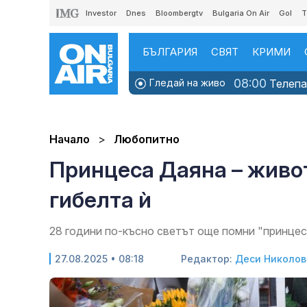
Investor
Dnes
Bloombergtv
Bulgaria On Air
Gol
T
БЪЛГАРИЯ
СВЯТ
КРИМИ
08:00
Гледай на живо
Телепаз
Начало
Любопитно
Принцеса Даяна – живот
гибелта ѝ
28 години по-късно светът още помни "принцес
27.08.2025 • 08:18
Редактор:
Деси Николов