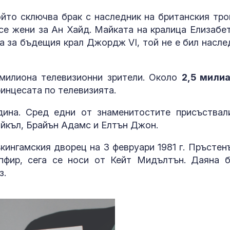
ойто сключва брак с наследник на британския тро
се жени за Ан Хайд. Майката на кралица Елизабет 
а за бъдещия крал Джордж VI, той не е бил насле
милиона телевизионни зрители. Около
2,5 мили
инцесата по телевизията.
дина. Сред едни от знаменитостите присъствал
йкъл, Брайън Адамс и Елтън Джон.
кингамския дворец на 3 февруари 1981 г. Пръстенъ
апфир, сега се носи от Кейт Мидълтън. Даяна 
з.