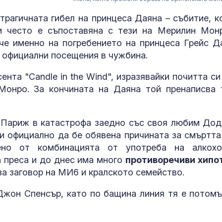
трагичната гибел на принцеса Даяна – събитие, к
 ѝ често е съпоставяна с тези на Мерилин Мон
 че именно на погребението на принцеса Грейс Д
и официални посещения в чужбина.
нта "Candle in the Wind", изразявайки почитта си
Монро. За кончината на Даяна той пренаписва 
 в Париж в катастрофа заедно със своя любим Дод
Около 100 ду
и официално да бе обявена причината за смъртта 
загинали при
масовото нах
дено от комбинацията от употреба на алкох
Сеута
а преса и до днес има много
противоречиви хипо
за заговор на МИ6 и кралското семейство.
Тръмп ограни
укази "родил
жон Спенсър, като по бащина линия тя е потомъ
туризъм"