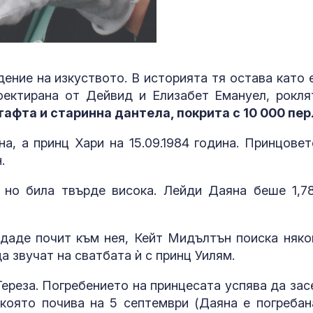
ение на изкуството. В историята тя остава като 
оектирана от Дейвид и Елизабет Емануел, рокля
тафта и старинна дантела, покрита с 10 000 пер
на, а принц Хари на 15.09.1984 година. Принцовет
н.
 но била твърде висока. Лейди Даяна беше 1,7
даде почит към нея, Кейт Мидълтън поиска няко
а звучат на сватбата ѝ с принц Уилям.
Тереза. Погребението на принцесата успява да зас
 която почива на 5 септември (Даяна е погребан