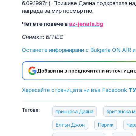
6.09.1997г.). Приживе Даяна подкрепяла н
награда за мир посмъртно.
Четете повече в
az-jenata.bg
Снимки: БГНЕС
Останете информирани с Bulgaria ON AIR и
Добави ни в предпочитани източници в
Харесайте страницата ни във Facebook
Т
Тагове:
принцеса Даяна
британска м
Елтън Джон
Париж
Чар