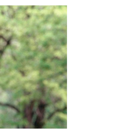
Руски "любов
капани" прим
украински во
към смъртта
Рекорд на ос
Майорка: 33 
на морската 