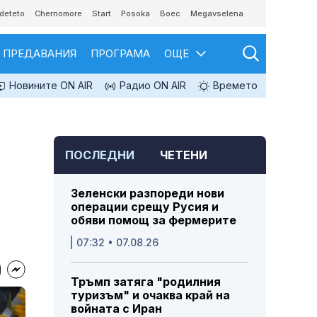
deteto
Chernomore
Start
Posoka
Boec
Megavselena
ПРЕДАВАНИЯ
ПРОГРАМА
ОЩЕ
Новините ON AIR
Радио ON AIR
Времето
ПОСЛЕДНИ
ЧЕТЕНИ
Зеленски разпореди нови
операции срещу Русия и
обяви помощ за фермерите
07:32 • 07.08.26
Тръмп затяга "родилния
туризъм" и очаква край на
войната с Иран