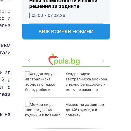
Нови възможности и важни
решения за зодиите
оето
05:00 • 07.08.26
ро и
аяна
ВИЖ ВСИЧКИ НОВИНИ
 към
тази
и ал
ши са
Хендра вирус –
ѝ, а
австралийска зооноза
луване в
с тежко белодробно и
ол с
мозъчно засягане
тези
чава с
Можем ли да живеем
ния
до 146 години, а и
к на
повече?