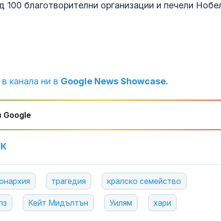
ад 100 благотворителни организации и печели Нобе
 в канала ни в
Google News Showcase.
 Google
УК
онархия
трагедия
кралско семейство
лз
Кейт Мидълтън
Уилям
хари