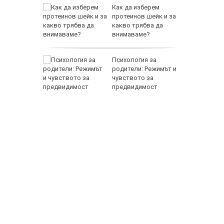
ни
Как да изберем
амват
протеинов шейк и за
йници
какво трябва да
внимаваме?
EUR
тров
Психология за
градуса
родители: Режимът и
вода
чувството за
предвидимост
800 EUR