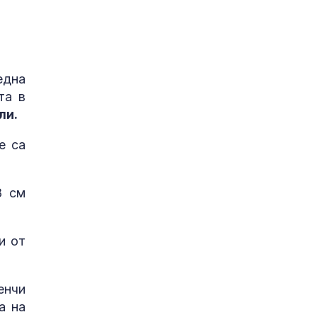
една
та в
ли.
е са
8 см
и от
енчи
а на