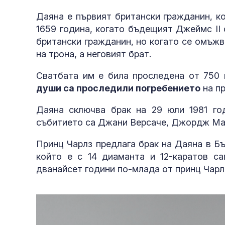
Даяна е първият британски гражданин, к
1659 година, когато бъдещият Джеймс II 
британски гражданин, но когато се омъжв
на трона, а неговият брат.
Сватбата им е била проследена от 750 
души са проследили погребението
на пр
Даяна сключва брак на 29 юли 1981 го
събитието са Джани Версаче, Джордж Ма
Принц Чарлз предлага брак на Даяна в Бъ
който е с 14 диаманта и 12-каратов с
дванайсет години по-млада от принц Чарл