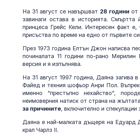
На 31 август се навършват
28 години
от 
завинаги остава в историята. Смъртта
принцеса Грейс Кели. Интересен факт е,
присъства по време на едно от първите с
През 1973 година Елтън Джон написва песе
починалата 11 години по-рано Мерилин 
версия и я изпълнява.
На 31 август 1997 година, Даяна загива
Файед и техния шофьор Анри Пол. Въпрек
именно "престъпно нехайство", поро
неимоверния натиск от страна на жълтат
за причините
, включително и спекулации 
Даяна е най-малката дъщеря на Едуард Д
крал Чарлз II.