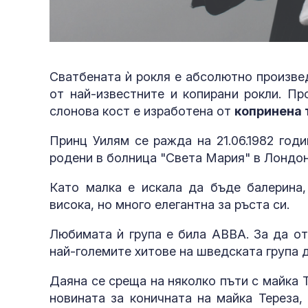
Сватбената ѝ рокля е абсолютно произвед
от най-известните и копирани рокли. Пр
слонова кост е изработена от
копринена 
Принц Уилям се ражда на 21.06.1982 годи
родени в болница "Света Мария" в Лондо
Като малка е искала да бъде балерина,
висока, но много елегантна за ръста си.
Любимата ѝ група е била ABBA. За да от
най-големите хитове на шведската група д
Даяна се среща на няколко пъти с майка 
новината за коничната на майка Тереза,