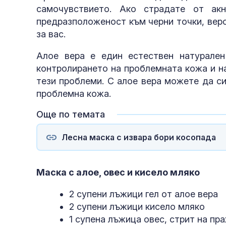
самочувствието. Ако страдате от акн
предразположеност към черни точки, вер
за вас.
Алое вера е един естествен натурале
контролирането на проблемната кожа и н
тези проблеми. С алое вера можете да си
проблемна кожа.
Още по темата
Лесна маска с извара бори косопада
Маска с алое, овес и кисело мляко
2 супени лъжици гел от алое вера
2 супени лъжици кисело мляко
1 супена лъжица овес, стрит на пра