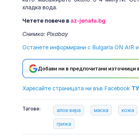
хладка вода.
Четете повече в
az-jenata.bg
Снимка: Pixabay
Останете информирани с Bulgaria ON AIR и
Добави ни в предпочитани източници в
Харесайте страницата ни във Facebook
Т
Тагове:
алое вера
маска
кожа
грижа