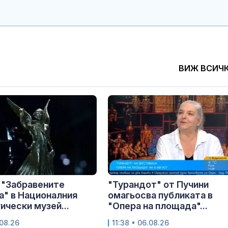
ВИЖ ВСИЧ
 "Забравените
"Турандот" от Пучини
" в Националния
омагьосва публиката в
ически музей...
"Опера на площада"...
.08.26
11:38 • 06.08.26