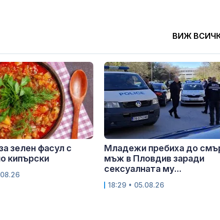
ВИЖ ВСИЧ
за зелен фасул с
Младежи пребиха до смъ
о кипърски
мъж в Пловдив заради
сексуалната му...
.08.26
18:29 • 05.08.26