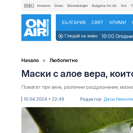
Investor
Dnes
Bloombergtv
Bulgaria On Air
Gol
T
БЪЛГАРИЯ
СВЯТ
КРИМИ
16:00
Гледай на живо
Опорни 
Начало
Любопитно
Маски с алое вера, коит
Помагат при акне, различни раздразнения, мазн
10.04.2024 • 22:46
Редактор:
Деси Николо