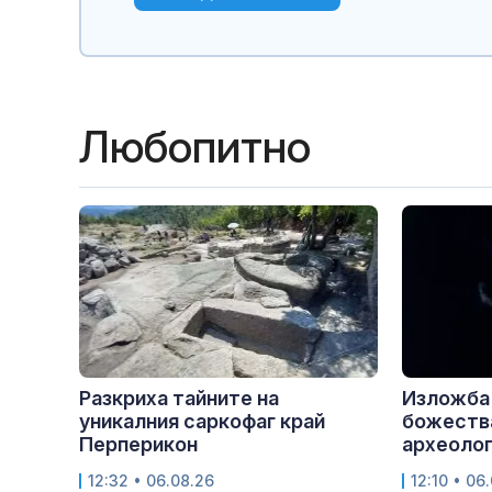
Любопитно
Разкриха тайните на
Изложба
уникалния саркофаг край
божества
Перперикон
археолог
12:32 • 06.08.26
12:10 • 06