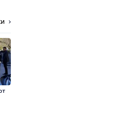
КИ
рт