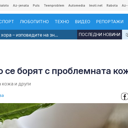
ialoto
Az-jenata
Puls
Teenproblem
Automedia
Imoti.net
Rabota
Az-
СПОРТ
ЛЮБОПИТНО
ТЕХНО
ВИДЕО
РЕПОРТАЖИ
хора – изповедите на зн...
ПОСЛЕДНИ НОВИНИ
о се борят с проблемната ко
а кожа и други
ва