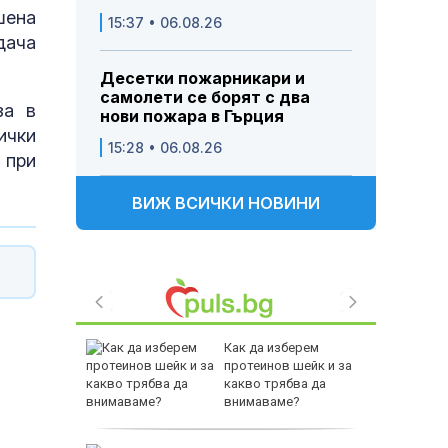
шена
15:37 • 06.08.26
дача
Десетки пожарникари и
самолети се борят с два
за в
нови пожара в Гърция
ички
15:28 • 06.08.26
 при
ВИЖ ВСИЧКИ НОВИНИ
 100 евро
Как да изберем
л
протеинов шейк и за
уристи на
какво трябва да
рна
внимаваме?