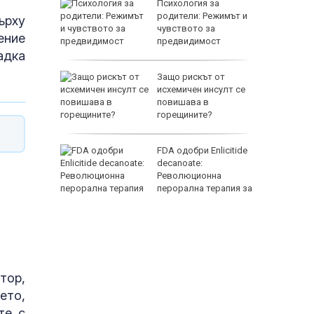
 удари
Психология за
Иран се
родители: Режимът и
ърху
чувството за
ение
на война
предвидимост
адка
М
Защо рискът от
ете
исхемичен инсулт се
и
повишава в
р край
горещините?
едофили,
FDA одобри Еnlicitide
decanoate:
, убили
Революционна
дежкия
перорална терапия за
висок холестерол
тор,
ето,
те с