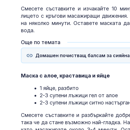
Смесете съставките и изчакайте 10 мин
лицето с кръгови масажиращи движения.
на няколко минути. Оставете маската да
вода.
Още по темата
Домашен почистващ балсам за сияйна
Маска с алое, краставица и яйце
1 яйце, разбито
2-3 супени лъжици гел от алое
2-3 супени лъжици ситно настърга
Смесете съставките и разбъркайте добре
така че да стане възможно най-гладка. Н
като масажирате около 3-4 минути. Ост