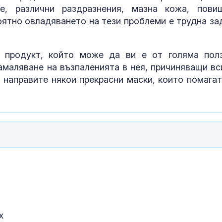
е, различни раздразнения, мазна кожа, пови
оятно овладяването на тези проблеми е трудна за
н продукт, който може да ви е от голяма пол
амаляване на възпаленията в нея, причиняващи вс
 направите някои прекрасни маски, които помагат
Глобяват със
мъж, обижда
спасители и т
плажа във Ва
х