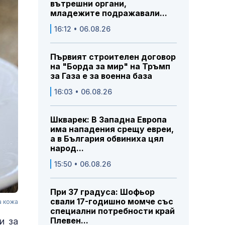
вътрешни органи,
младежите подражавали...
16:12 • 06.08.26
Първият строителен договор
на "Борда за мир" на Тръмп
за Газа е за военна база
16:03 • 06.08.26
Шкварек: В Западна Европа
има нападения срещу евреи,
а в България обвиниха цял
народ...
15:50 • 06.08.26
При 37 градуса: Шофьор
свали 17-годишно момче със
а кожа
специални потребности край
Плевен...
и за