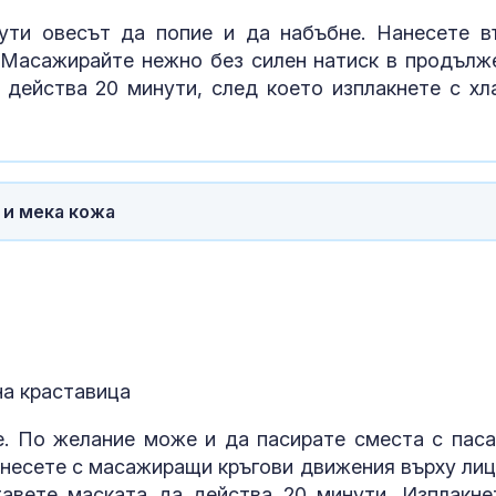
Изненадващи
подсказват: 
ути овесът да попие и да набъбне. Нанесете в
готви за
 Масажирайте нежно без силен натиск в продълж
продължител
 действа 20 минути, след което изплакнете с хл
Затвориха А
"Тракия" в дв
посоки зарад
големия пожа
Пазарджик
 и мека кожа
"Ловци" на п
всичките
непълнолетни
мъжа на Мла
хълм в Пловдив
на краставица
. По желание може и да пасирате сместа с паса
анесете с масажиращи кръгови движения върху лиц
авете маската да действа 20 минути. Изплакне