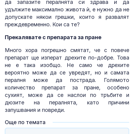
да запазите пералнята си здрава и да
удължите максимално живота ѝ, е нужно да не
допускате някои грешки, които я развалят
преждевременно. Кои са те?
Прекалявате с препарата за пране
Много хора погрешно смятат, че с повече
препарат ще изперат дрехите по-добре. Това
не е така изобщо. Не само че дрехите
вероятно може да се увредят, но и самата
пералня може да пострада. Голямото
количество препарат за пране, особено
сухият, може да се наслои по тръбите и
дюзите на пералнята, като причини
запушвания и повреди.
Още по темата