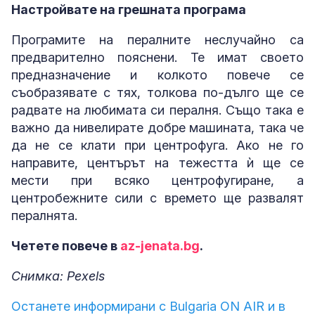
Настройвате на грешната програма
Програмите на пералните неслучайно са
предварително пояснени. Те имат своето
предназначение и колкото повече се
съобразявате с тях, толкова по-дълго ще се
радвате на любимата си пералня. Също така е
важно да нивелирате добре машината, така че
да не се клати при центрофуга. Ако не го
направите, центърът на тежестта ѝ ще се
мести при всяко центрофугиране, а
центробежните сили с времето ще развалят
пералнята.
Четете повече в
az-jenata.bg
.
Снимка: Pexels
Останете информирани с Bulgaria ON AIR и в