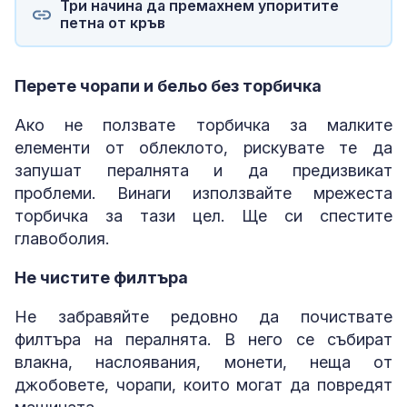
Три начина да премахнем упоритите
петна от кръв
Перете чорапи и бельо без торбичка
Ако не ползвате торбичка за малките
елементи от облеклото, рискувате те да
запушат пералнята и да предизвикат
проблеми. Винаги използвайте мрежеста
торбичка за тази цел. Ще си спестите
главоболия.
Не чистите филтъра
Не забравяйте редовно да почиствате
филтъра на пералнята. В него се събират
влакна, наслоявания, монети, неща от
джобовете, чорапи, които могат да повредят