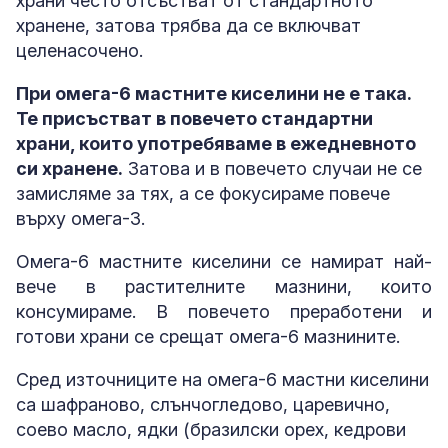
храни често отсъстват от стандартното
хранене, затова трябва да се включват
целенасочено.
При омега-6 мастните киселини не е така.
Те присъстват в повечето стандартни
храни, които употребяваме в ежедневното
си хранене.
Затова и в повечето случаи не се
замисляме за тях, а се фокусираме повече
върху омега-3.
Омега-6 мастните киселини се намират най-
вече в растителните мазнини, които
консумираме. В повечето преработени и
готови храни се срещат омега-6 мазнините.
Сред източниците на омега-6 мастни киселини
са шафраново, слънчогледово, царевично,
соево масло, ядки (бразилски орех, кедрови