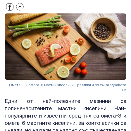
Омега-3 и омега-6 мастни киселини - разлики и ползи за здравето
ни
Едни от най-полезните мазнини са
полиненаситените мастни киселини. Най-
популярните и известни сред тях са омега-3 и
омега-6 мастните киселини, за които всички са
чували, но надали са наясно със съществената