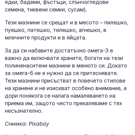
ядки, бадеми, фъстъци, слънчогледови
семена, тиквени семки, сусам).
Тези мазнини се срещат и в месото – пилешко,
пуешко, патешко, телешко, агнешко, в
млечните продукти и в яйцата.
За да си набавите достатъчно омега-3 е
важно да включвате храните, богати на тези
полиненаситени мазнини в менюто си. Докато
за омега-6 не е нужно да се притеснявате.
Тези мазнини присъстват в повечето стилове
на хранене и не изискват особено внимание, а
дори понякога се налага намаляването на
приема им, защото често прекаляваме с тях
несъзнателно.
Снимка: Pixabay