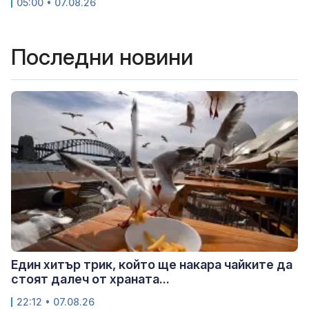
05:00 • 07.08.26
Последни новини
Един хитър трик, който ще накара чайките да
стоят далеч от храната...
22:12 • 07.08.26