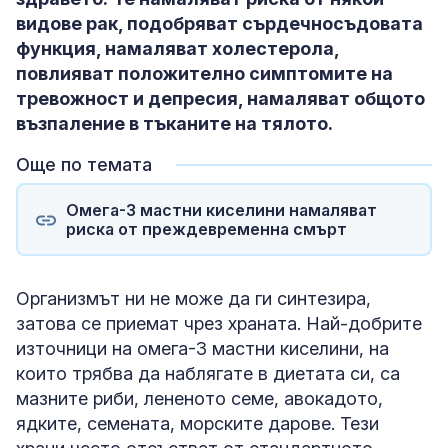
видове рак, подобряват сърдечносъдовата
функция, намаляват холестерола,
повлияват положително симптомите на
тревожност и депресия, намаляват общото
възпаление в тъканите на тялото.
Още по темата
Омега-3 мастни киселини намаляват
риска от преждевременна смърт
Организмът ни не може да ги синтезира,
затова се приемат чрез храната. Най-добрите
източници на омега-3 мастни киселини, на
които трябва да наблягате в диетата си, са
мазните риби, лененото семе, авокадото,
ядките, семената, морските дарове. Тези