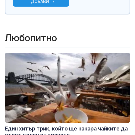
ДОБАВИ
Любопитно
Един хитър трик, който ще накара чайките да
стоят далеч от храната...