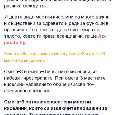
разлика между тях.
И двата вида мастни киселини са много важни
и съществени за здравето и редица функции в
организма. Те не могат да се синтезират в
тялото, което ги прави
есенциални, пише
Az-
jenata.bg
Каква е обаче разликата между омега-3 и омега-6
мастните киселини?
Омега-3 и омега-6 мастните киселини се
набавят чрез храната. При омега-3 мастните
киселини набавянето обаче изисква по-
специално внимание.
Омега-3 са полиненаситени мастни
киселини, които са изключително важни за
здравето.
Те намаляват риска от някои