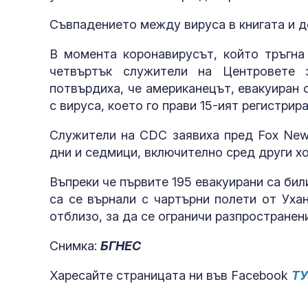
Съвпадението между вируса в книгата и д
В момента коронавирусът, който тръгна 
четвъртък служители на Центровете 
потвърдиха, че американецът, евакуиран о
с вируса, което го прави 15-ият регистри
Служители на CDC заявиха пред Fox New
дни и седмици, включително сред други хо
Въпреки че първите 195 евакуирани са бил
са се върнали с чартърни полети от Уха
отблизо, за да се ограничи разпространен
Снимка:
БГНЕС
Харесайте страницата ни във Facebook
Т