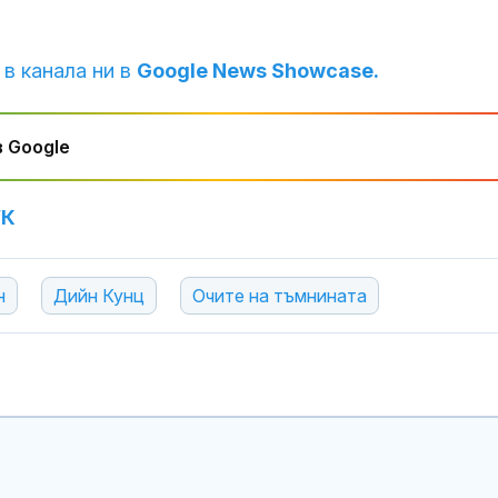
 в канала ни в
Google News Showcase.
 Google
УК
н
Дийн Кунц
Очите на тъмнината