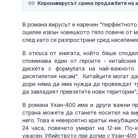
Коронавирусът срина продажбите на а
В романа вирусът е наречен "перфектното
оцелее извън човешкото тяло повече от ми
след като се разпространи сред население
В откъса от книгата, който беше сподел
споменава един от героите - китайския
дискета с формулата на най-важното
десетилетия насам". Китайците могат да 
дори няма да има нужда да провеждат тр
да завладеят превзетите нови територии",
В романа Ухан-400 има и други важни пр
страна можете да станете носител на ви
него. Това е невероятно кратък инкубацио
24 часа, повечето умират на 12-ия. По-
ужасен. Убийството при допир с Ухан-400 