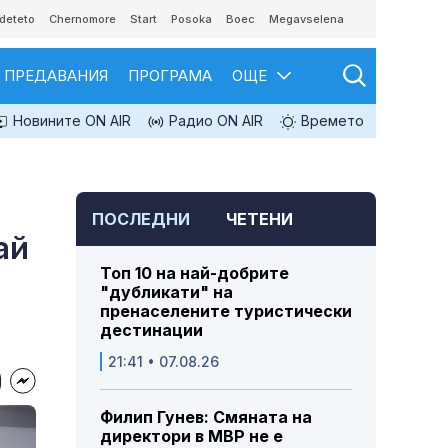
deteto
Chernomore
Start
Posoka
Boec
Megavselena
ПРЕДАВАНИЯ
ПРОГРАМА
ОЩЕ
Новините ON AIR
Радио ON AIR
Времето
ПОСЛЕДНИ
ЧЕТЕНИ
ай
Топ 10 на най-добрите
"дубликати" на
пренаселените туристически
дестинации
21:41 • 07.08.26
Филип Гунев: Смяната на
директори в МВР не е