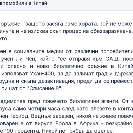
хит на лятото
втомобили в Китай
Сушата удари
 оръжие", защото засяга само хората. Той не може
въглищните ц
нута и не изисква скъп процес на обеззаразяване,
Полша свали
мощности за 
то.
милион домакинства
ен в социалните медии от различни потребители
Апелативен с
 учен Ли Чен, който "се отправя към САЩ, нос
САЩ спря
строителство
 и опасно и ново биологично оръжие в Кита
новата бална
използват Ухан-400, за да заличат град и държав
Белия дом
удна и скъпа дезактивация, преди да се премест
 пишат от "Списание 8".
едимства пред повечето биологични агенти. От 
руса само четири часа след като влезете в конта
нен период. Веднъж заразен, никой не живее повеч
коварен е от вируса Ебола в Африка - безкрайно
е 100 процента. Никой не трябва да оцелее.