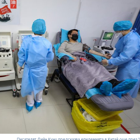
Писателят Дийн Кунц предсказва епидемията в Китай още през 19