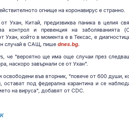
ействителното огнище на коронавирус е странно.
от Ухан, Китай, предизвиква паника в целия свя
за контрол и превенция на заболяванията (
т Ухан, който в момента е в Тексас, е диагностиц
ран случай в САЩ, пише
dnes.bg.
s, че "вероятно ще има още случаи през следва
ра, наскоро завърнали се от Ухан".
и освободени във вторник, "повече от 600 души, к
н, остават под федерална карантина и се наблюд
ието на вируса", добавят от CDC.
УК