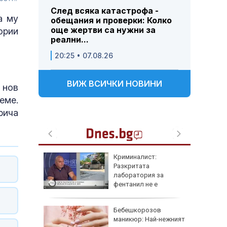
След всяка катастрофа -
а му
обещания и проверки: Колко
още жертви са нужни за
ории
реални...
20:25 • 07.08.26
ВИЖ ВСИЧКИ НОВИНИ
 нов
еме.
рича
Топлинен удар и
дехидратация при
за
кърмачета: какво
е
трябва да знаят
родителите
ов
Кървене след секс –
-нежният
трябва ли да се