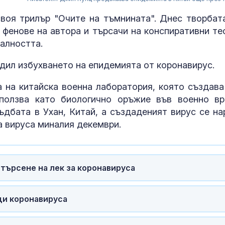
своя трилър "Очите на тъмнината". Днес творбат
о фенове на автора и търсачи на конспиративни те
алността.
идил избухването на епидемията от коронавирус.
а на китайска военна лаборатория, която създава
зползва като биологично оръжие във военно вр
ъдбата в Ухан, Китай, а създаденият вирус се на
а вируса миналия декември.
Криминалист:
Разкритата
 търсене на лек за коронавируса
лаборатория 
фентанил не 
единствената у нас
ади коронавируса
Бебешкороз
маникюр: Най