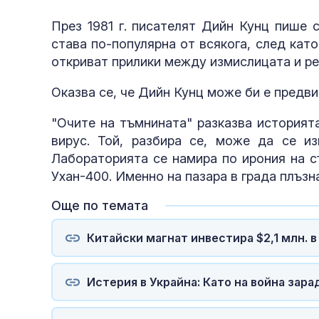
През 1981 г. писателят Дийн Кунц пише 
става по-популярна от всякога, след кат
откриват прилики между измислицата и ре
Оказва се, че Дийн Кунц може би е предв
"Очите на тъмнината" разказва историят
вирус. Той, разбира се, може да се и
Лабораторията се намира по ирония на с
Ухан-400. Именно на пазара в града плъзн
Още по темата
Китайски магнат инвестира $2,1 млн. в
Истерия в Украйна: Като на война зар