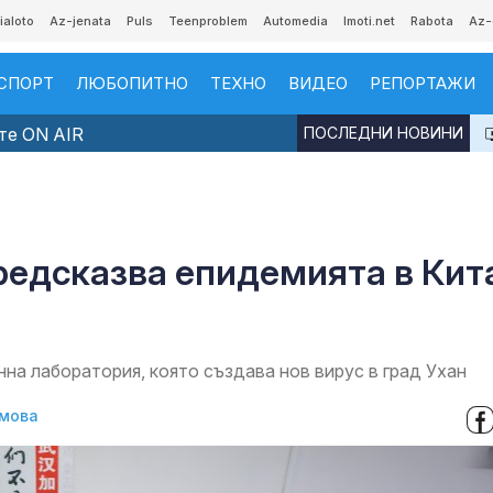
ialoto
Az-jenata
Puls
Teenproblem
Automedia
Imoti.net
Rabota
Az-
СПОРТ
ЛЮБОПИТНО
ТЕХНО
ВИДЕО
РЕПОРТАЖИ
те ON AIR
ПОСЛЕДНИ НОВИНИ
редсказва епидемията в Кит
нна лаборатория, която създава нов вирус в град Ухан
умова