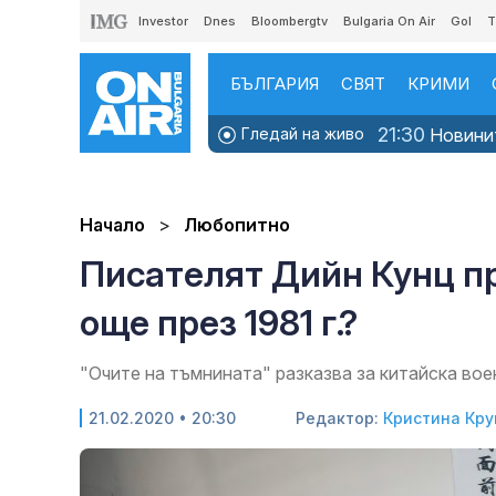
Investor
Dnes
Bloombergtv
Bulgaria On Air
Gol
T
БЪЛГАРИЯ
СВЯТ
КРИМИ
21:30
Гледай на живо
Новини
Начало
Любопитно
Писателят Дийн Кунц п
още през 1981 г.?
"Очите на тъмнината" разказва за китайска вое
21.02.2020 • 20:30
Редактор:
Кристина Кр