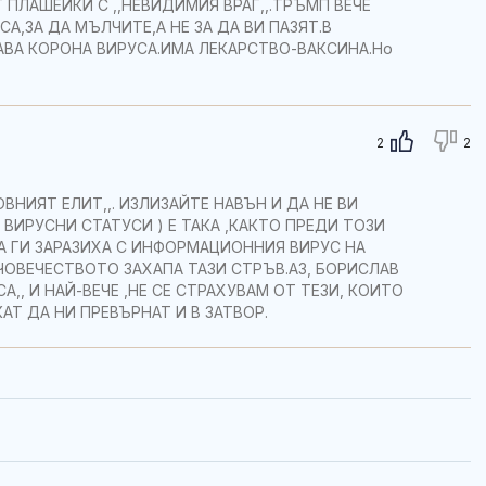
ПЛАШЕЙКИ С ,,НЕВИДИМИЯ ВРАГ,,.ТРЪМП ВЕЧЕ
А,ЗА ДА МЪЛЧИТЕ,А НЕ ЗА ДА ВИ ПАЗЯТ.В
ВА КОРОНА ВИРУСА.ИМА ЛЕКАРСТВО-ВАКСИНА.Но
2
2
ВНИЯТ ЕЛИТ,,. ИЗЛИЗАЙТЕ НАВЪН И ДА НЕ ВИ
ВИРУСНИ СТАТУСИ ) Е ТАКА ,КАКТО ПРЕДИ ТОЗИ
ЕТА ГИ ЗАРАЗИХА С ИНФОРМАЦИОННИЯ ВИРУС НА
ЧОВЕЧЕСТВОТО ЗАХАПА ТАЗИ СТРЪВ.AЗ, БОРИСЛАВ
А,, И НАЙ-ВЕЧЕ ,НЕ СЕ СТРАХУВАМ ОТ ТЕЗИ, КОИТО
АТ ДА НИ ПРЕВЪРНАТ И В ЗАТВОР.