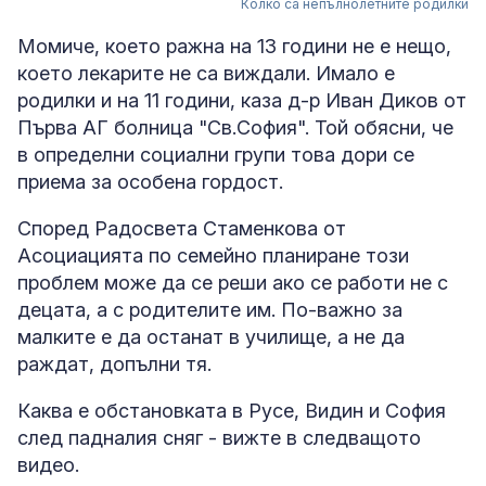
Колко са непълнолетните родилки
Момиче, което ражна на 13 години не е нещо,
което лекарите не са виждали. Имало е
родилки и на 11 години, каза д-р Иван Диков от
Първа АГ болница "Св.София". Той обясни, че
в определни социални групи това дори се
приема за особена гордост.
Според Радосвета Стаменкова от
Асоциацията по семейно планиране този
проблем може да се реши ако се работи не с
децата, а с родителите им. По-важно за
малките е да останат в училище, а не да
раждат, допълни тя.
Каква е обстановката в Русе, Видин и София
след падналия сняг - вижте в следващото
видео.