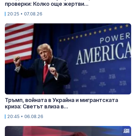
проверки: Колко още жертви...
20:25 • 07.08.26
Тръмп, войната в Украйна и мигрантската
криза: Светът влиза в...
20:45 • 06.08.26