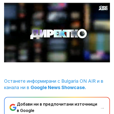
Loaded
:
Unmute
2.19%
Останете информирани с Bulgaria ON AIR и в
канала ни в
Google News Showcase.
Добави ни в предпочитани източници
→
в Google