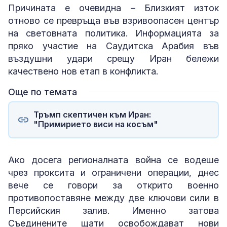
Причината е очевидна – Близкият изток
отново се превръща във взривоопасен център
на световната политика. Информацията за
пряко участие на Саудитска Арабия във
въздушни удари срещу Иран бележи
качествено нов етап в конфликта.
Още по темата
Тръмп скептичен към Иран:
"Примирието виси на косъм"
Ако досега регионалната война се водеше
чрез проксита и ограничени операции, днес
вече се говори за открито военно
противопоставяне между две ключови сили в
Персийския залив. Именно затова
Съединените щати освобождават нови