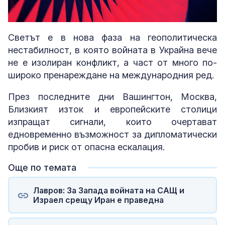
Loaded
:
Unmute
2.61%
Светът е в нова фаза на геополитическа
нестабилност, в която войната в Украйна вече
не е изолиран конфликт, а част от много по-
широко пренареждане на международния ред.
През последните дни Вашингтон, Москва,
Близкият изток и европейските столици
изпращат сигнали, които очертават
едновременно възможност за дипломатически
пробив и риск от опасна ескалация.
Още по темата
Лавров: За Запада войната на САЩ и
Израел срещу Иран е праведна