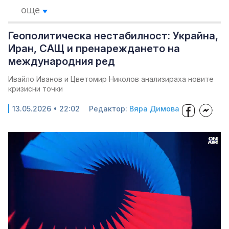
още
Геополитическа нестабилност: Украйна,
Иран, САЩ и пренареждането на
международния ред
Ивайло Иванов и Цветомир Николов анализираха новите
кризисни точки
13.05.2026 • 22:02
Редактор:
Вяра Димова