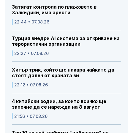
Затягат контрола по плажовете в
Халкидики, има арести
22:44 • 07.08.26
Турция внедри AI система за откриване на
терористични организации
22:27 • 07.08.26
Хитър трик, който ще накара чайките да
стоят далеч от храната ви
22:12 • 07.08.26
4 китайски зодии, за които всичко ще
започне да се нарежда на 8 август
21:56 • 07.08.26
Топ 10 на най-добрите "дубликати" на