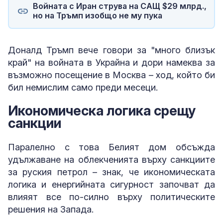
Войната с Иран струва на САЩ $29 млрд.,
но на Тръмп изобщо не му пука
Доналд Тръмп вече говори за "много близък
край" на войната в Украйна и дори намеква за
възможно посещение в Москва – ход, който би
бил немислим само преди месеци.
Икономическа логика срещу
санкции
Паралелно с това Белият дом обсъжда
удължаване на облекченията върху санкциите
за руския петрол – знак, че икономическата
логика и енергийната сигурност започват да
влияят все по-силно върху политическите
решения на Запада.