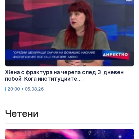
Жена с фрактура на черепа след 3-дневен
побой: Кога институциите...
20:00 • 05.08.26
Четени