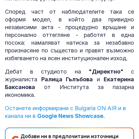
Според част от наблюдателите така се
оформя модел, в който два привидно
независими акта - процедурно връщане и
персонално оттегляне - работят в една
посока: намаляват натиска за незабавно
произнасяне по същество и правят възможно
избягването на ясен институционален изход.
Дебат в студиото на
"Директно"
с
журналиста
Ралица Гълъбова
и
Екатерина
Баксанова
от Института за пазарна
икономика.
Останете информирани с Bulgaria ON AIR и в
канала ни в
Google News Showcase.
Добави ни в предпочитани източници