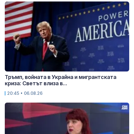
Тръмп, войната в Украйна и мигрантската
криза: Светът влиза в...
20:45 • 06.08.26