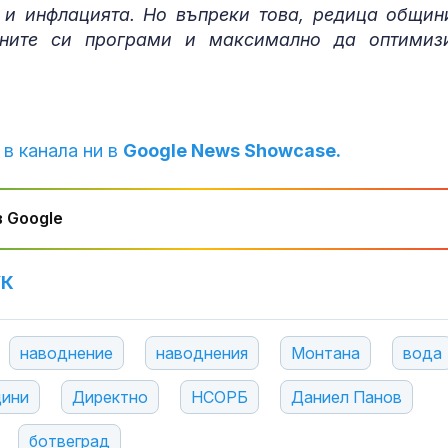
 и инфлацията. Но въпреки това, редица общин
нните си програми и максимално да оптимиз
 в канала ни в
Google News Showcase.
 Google
УК
наводнение
наводнения
Монтана
вода
ини
Директно
НСОРБ
Даниел Панов
ботвеград