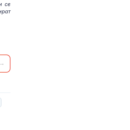
и се
ират
→