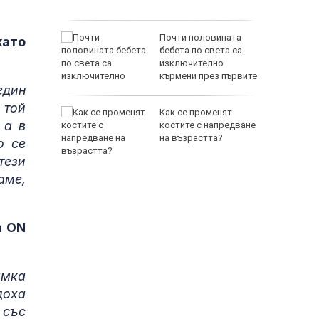
нова
Почти половината
като
н старт в
бебета по света са
изключително
кърмени през първите
един
шест месеца
 той
ра:
Как се променят
 а в
и
костите с напредване
за
на възрастта?
о се
 щети от
тези
аме,
a ON
амка
доха
 със