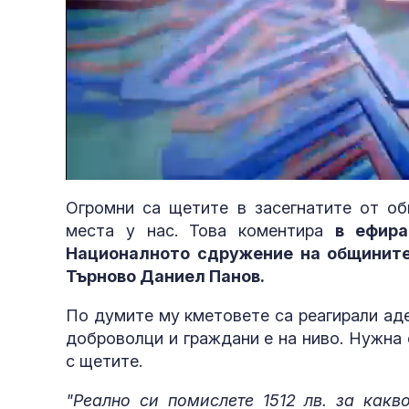
Loaded
:
Unmute
5.91%
Огромни са щетите в засегнатите от об
места у нас. Това коментира
в ефира
Националното сдружение на общините
Търново Даниел Панов.
По думите му кметовете са реагирали аде
доброволци и граждани е на ниво. Нужна
с щетите.
"Реално си помислете 1512 лв. за какв