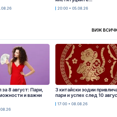
.08.26
20:00 • 05.08.26
ВИЖ ВСИЧ
 за 8 август: Пари,
3 китайски зодии привлич
можности и важни
пари и успех след 10 авгу
17:00 • 08.08.26
.08.26