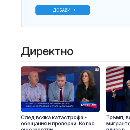
ДОБАВИ
Директно
След всяка катастрофа -
Тръмп, в
обещания и проверки: Колко
мигрантс
още жертви...
влиза в...