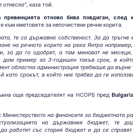
отклонен от
е отнесла"
, каза той.
електронна война
ЦСКА 1948 с 
 превенцията отново бива повдиган, след 
победа и силе
е към кметовете за непочистени речни корита.
Първа лига
ата, те са държавна собственост. За да тръгне 
ване на речното корито на река Янтра например,
57 млрд. дола
и, за да го одобрят, а там минават не месеци,
Украйна търс
компенсации 
 дам пример за 3-годишен такъв срок, в койт
екологичните
мент областна администрация трябваше да върне 
войната
й като срокът, в който ние трябва да ги използв
тъкна още председателят на НСОРБ пред
Bulgari
с Министерството на финансите за бюджетната р
ктуализацията на държавния бюджет, те да
да работят със стария бюджет и да се справят