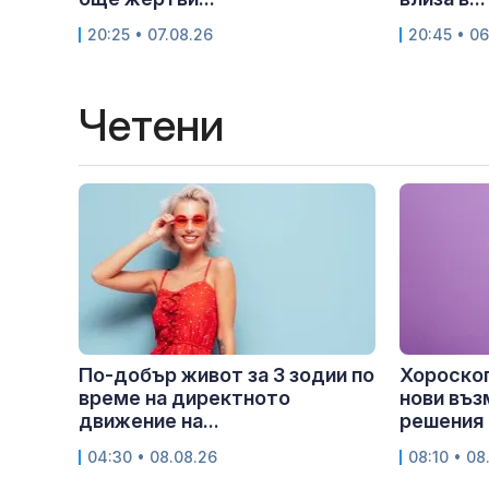
20:25 • 07.08.26
20:45 • 06
Четени
По-добър живот за 3 зодии по
Хороскоп
време на директното
нови въз
движение на...
решения
04:30 • 08.08.26
08:10 • 08