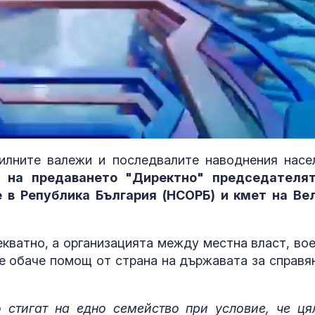
илните валежи и последвалите наводнения насе
 на предаването "Директно" председателя
 в Република България (НСОРБ) и кмет на Ве
Даниел Динев
дебюта в SENS
България ням
кватно, а организацията между местна власт, вое
достатъчно с
партньори
 е обаче помощ от страна на държавата за справя
Адмирал Еми
Ефтимов: Дро
Кардам е бил
о стигат на едно семейство при условие, че ця