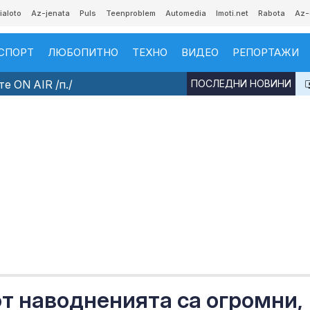
ialoto
Az-jenata
Puls
Teenproblem
Automedia
Imoti.net
Rabota
Az-
СПОРТ
ЛЮБОПИТНО
ТЕХНО
ВИДЕО
РЕПОРТАЖИ
е ON AIR /п./
ПОСЛЕДНИ НОВИНИ
т наводненията са огромни,