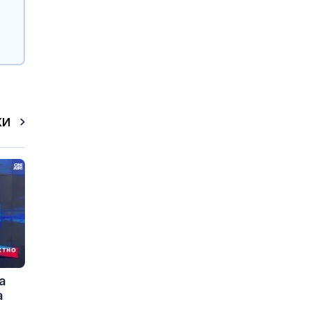
КИ
а
а