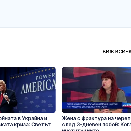
ВИЖ ВСИЧ
ойната в Украйна и
Жена с фрактура на череп
ката криза: Светът
след 3-дневен побой: Ког
институциите...