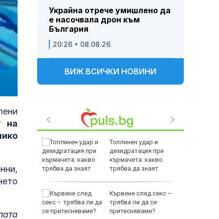
Украйна отрече умишлено да
е насочвала дрон към
България
20:26 • 08.08.26
ВИЖ ВСИЧКИ НОВИНИ
лени
т на
лико
 след
Топлинен удар и
HI: В
дехидратация при
а
кърмачета: какво
нни,
паринг
трябва да знаят
родителите
нето
л
Кървене след секс –
нът край
трябва ли да се
притесняваме?
лата