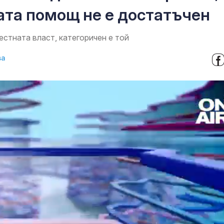
ата помощ не е достатъчен
стната власт, категоричен е той
ва