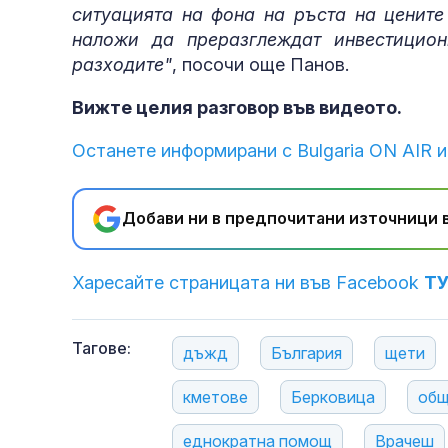
ситуацията на фона на ръста на цените
наложи да преразглеждат инвестицио
разходите"
, посочи още Панов.
Вижте целия разговор във видеото.
Останете информирани с Bulgaria ON AIR и
Добави ни в предпочитани източници в
Харесайте страницата ни във Facebook
Т
Тагове:
дъжд
България
щети
кметове
Берковица
общ
еднократна помощ
Врачеш