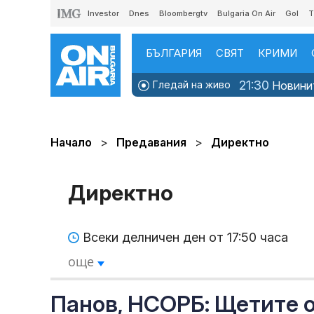
Investor
Dnes
Bloombergtv
Bulgaria On Air
Gol
T
БЪЛГАРИЯ
СВЯТ
КРИМИ
21:30
Гледай на живо
Новинит
Начало
Предавания
Директно
Директно
Всеки делничен ден от 17:50 часа
още
Панов, НСОРБ: Щетите о