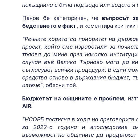
покъщнина е била под вода или водата я 
Панов бе категоричен, че
въпросът за
бедствието е факт,
и коментира критикит
"Речните корита са приоритет на държав
проект, който сме изработили за почист
трябва да мине през няколко институци
случая във Велико Търново мога да ви
съгласуват всички процедури. В един мо
средства отново в държавния бюджет, тъ
изтече"
, обясни той.
Бюджетът на общините е проблем
, из
AIR
.
"НСОРБ постигна в хода на преговорите 
за 2022-а година и впоследствие а
възможност на общините да продължат 