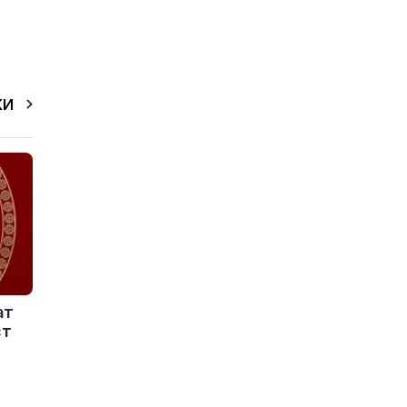
КИ
ат
ст