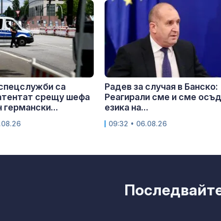
спецслужби са
Радев за случая в Банско:
атентат срещу шефа
Реагирали сме и сме осъ
 германски...
езика на...
.08.26
09:32 • 06.08.26
Последвайте 