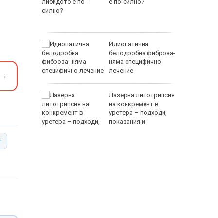
екордьор
е по-силно?
 - нов
Идиопатична
и дом с
белодробна фиброза-
няма специфично
 от
лечение
→
ят с
Лазерна литотрипсия
ище
на конкремент в
т от
уретера – подходи,
хибридна
показания и
противопоказания
118000 
т