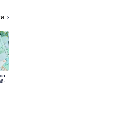
КИ
 но
ай-