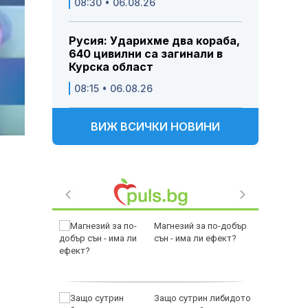
08:30 • 06.08.26
Русия: Ударихме два кораба,
640 цивилни са загинали в
Курска област
08:15 • 06.08.26
ВИЖ ВСИЧКИ НОВИНИ
рските
Магнезий за по-добър
сън - има ли ефект?
расизъм
ала
Защо сутрин либидото