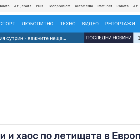
ialoto
Az-jenata
Puls
Teenproblem
Automedia
Imoti.net
Rabota
Az-
СПОРТ
ЛЮБОПИТНО
ТЕХНО
ВИДЕО
РЕПОРТАЖИ
я сутрин - важните неща...
ПОСЛЕДНИ НОВИНИ
 и хаос по летищата в Евро