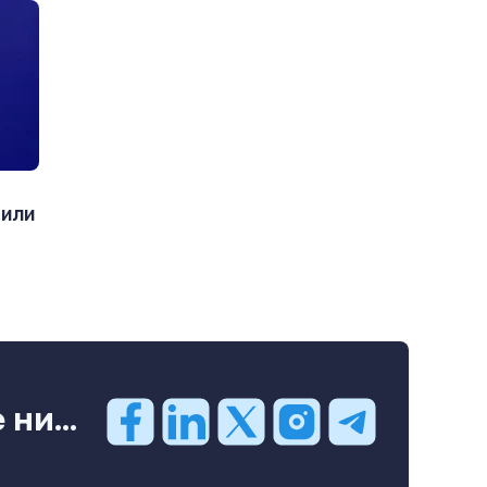
дили
ни...