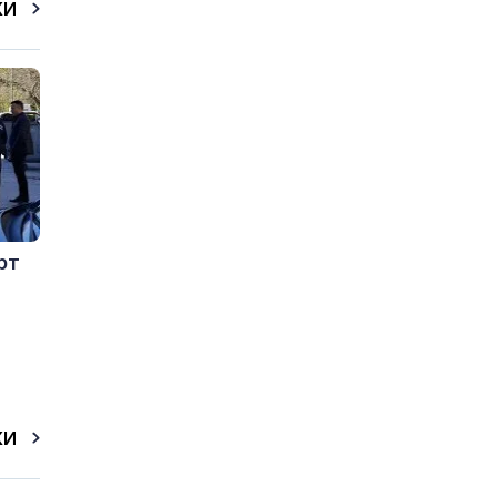
КИ
рт
КИ