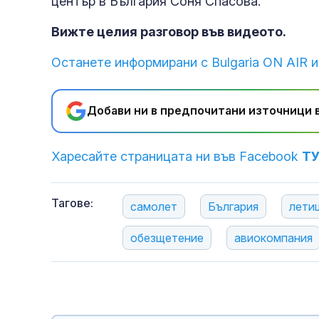
център в България Соня Спасова.
Вижте целия разговор във видеото.
Останете информирани с Bulgaria ON AIR и
Добави ни в предпочитани източници в
Харесайте страницата ни във Facebook
Т
Тагове:
самолет
България
лети
обезщетение
авиокомпания