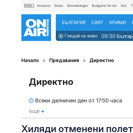
Investor
Dnes
Bloombergtv
Bulgaria On Air
Gol
T
БЪЛГАРИЯ
СВЯТ
КРИМИ
09:30
Гледай на живо
Българи
Начало
Предавания
Директно
Директно
Всеки делничен ден от 17:50 часа
още
Хиляди отменени полети