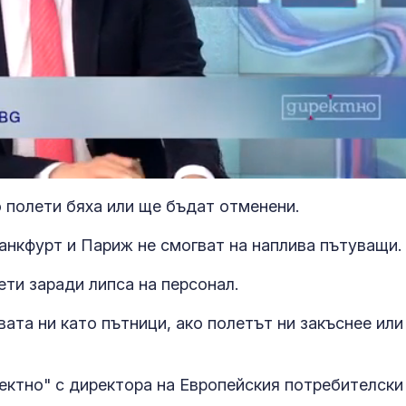
 полети бяха или ще бъдат отменени.
нкфурт и Париж не смогват на наплива пътуващи.
ти заради липса на персонал.
Радев: Бълга
институции не
вата ни като пътници, ако полетът ни закъснее или
позволяват
ксенофобия, 
и антисемитизъм
ектно" с директора на Европейския потребителски
Автомагистр