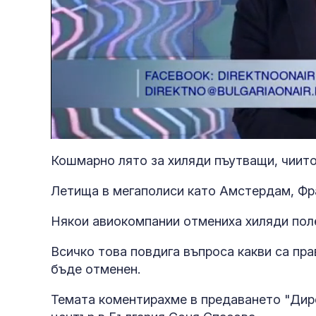
Loaded
:
Unmute
7.40%
Кошмарно лято за хиляди пъутващи, чиито
Летища в мегаполиси като Амстердам, Фра
Някои авиокомпании отмениха хиляди поле
Всичко това повдига въпроса какви са пра
бъде отменен.
Темата коментирахме в предаването "Дир