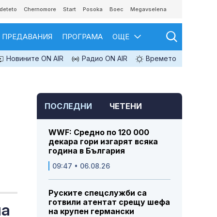
deteto
Chernomore
Start
Posoka
Boec
Megavselena
ПРЕДАВАНИЯ
ПРОГРАМА
ОЩЕ
Новините ON AIR
Радио ON AIR
Времето
ПОСЛЕДНИ
ЧЕТЕНИ
WWF: Средно по 120 000
декара гори изгарят всяка
година в България
09:47 • 06.08.26
Руските спецслужби са
готвили атентат срещу шефа
па
на крупен германски