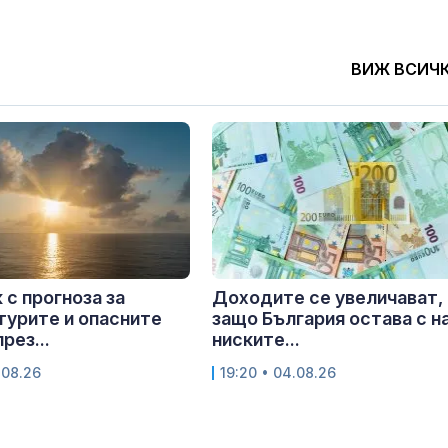
ВИЖ ВСИЧ
 с прогноза за
Доходите се увеличават,
урите и опасните
защо България остава с н
рез...
ниските...
.08.26
19:20 • 04.08.26