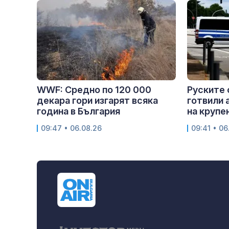
WWF: Средно по 120 000
Руските 
декара гори изгарят всяка
готвили 
година в България
на крупен
09:47 • 06.08.26
09:41 • 06