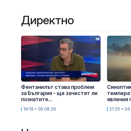
Директно
Фентанилът става проблем
Синоптик
за България - ще зачестят ли
температ
познатите...
явления п
19:19 • 05.08.26
21:25 • 04