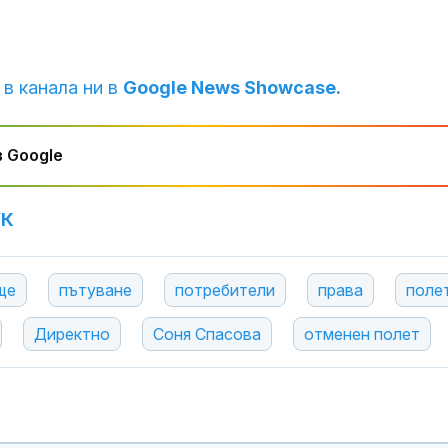
“Марица” е р
по ПТП-та
 в канала ни в
Google News Showcase.
Август у дома
облик за всек
актуални
предложения
 Google
HomeMax
Берлин: Случа
дрона на лет
УК
Лайпциг е час
сценарий за 
атака
ще
пътуване
потребители
права
поле
Директно
Соня Спасова
отменен полет