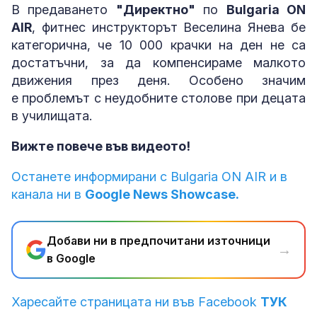
В предаването
"Директно"
по
Bulgaria ON
AIR
, фитнес инструкторът Веселина Янева бе
категорична, че 10 000 крачки на ден не са
достатъчни, за да компенсираме малкото
движения през деня. Особено значим
е проблемът с неудобните столове при децата
в училищата.
Вижте повече във видеото!
Останете информирани с Bulgaria ON AIR и в
канала ни в
Google News Showcase.
Добави ни в предпочитани източници
→
в Google
Харесайте страницата ни във Facebook
ТУК