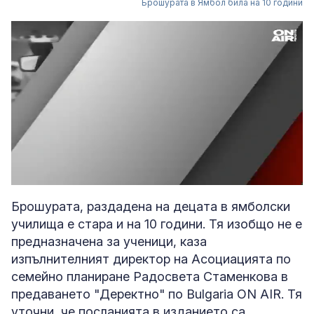
Брошурата в Ямбол била на 10 години
Loaded
:
Unmute
2.43%
Брошурата, раздадена на децата в ямболски
училища е стара и на 10 години. Тя изобщо не е
предназначена за ученици, каза
изпълнителният директор на Асоциацията по
семейно планиране Радосвета Стаменкова в
предаването "Деректно" по Bulgaria ON AIR. Тя
уточни, че посланията в изданието са