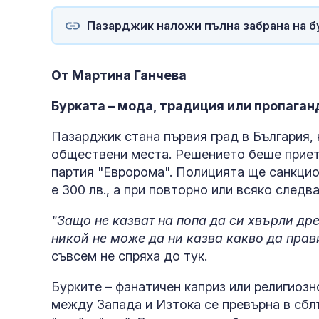
Пазарджик наложи пълна забрана на б
От Мартина Ганчева
Бурката – мода, традиция или пропаган
Пазарджик стана първия град в България, 
обществени места. Решението беше прието 
партия "Евророма". Полицията ще санкци
е 300 лв., а при повторно или всяко следва
"Защо не казват на попа да си хвърли др
никой не може да ни казва какво да пра
съвсем не спряха до тук.
Бурките – фанатичен каприз или религиоз
между Запада и Изтока се превърна в сб