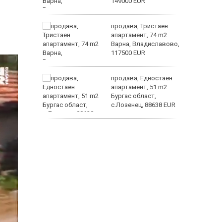
149000 EUR
ината
продава, Тристаен
та са
апартамент, 74 m2
о
Варна, Владиславово,
 първите
117500 EUR
нят
продава, Едностаен
предване
апартамент, 51 m2
?
Бургас област,
с.Лозенец, 88638 EUR
астерои
продава, Едностаен
апартамент, 39 m2
Бургас област,
к.к.Слънчев Бряг,
65500 EUR