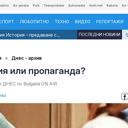
ialoto
Az-jenata
Puls
Teenproblem
Automedia
Imoti.net
Rabota
Az-
СПОРТ
ЛЮБОПИТНО
ТЕХНО
ВИДЕО
РЕПОРТАЖИ
я История – предаване с...
ПОСЛЕДНИ НОВИНИ
я
Днес - архив
ия или пропаганда?
 ДНЕС по Bulgaria ON AIR
ева