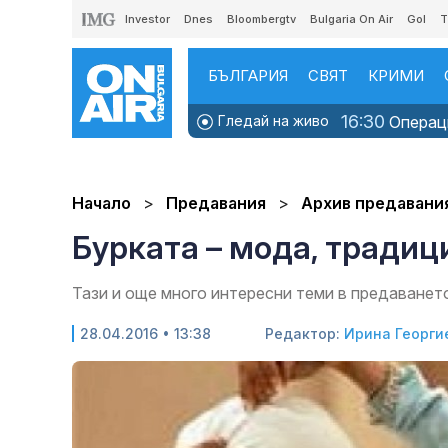
Investor
Dnes
Bloombergtv
Bulgaria On Air
Gol
T
БЪЛГАРИЯ
СВЯТ
КРИМИ
16:30
Гледай на живо
Операци
Начало
Предавания
Архив предавани
Бурката – мода, традиц
Тази и още много интересни теми в предаването
28.04.2016 • 13:38
Редактор:
Ирина Георги