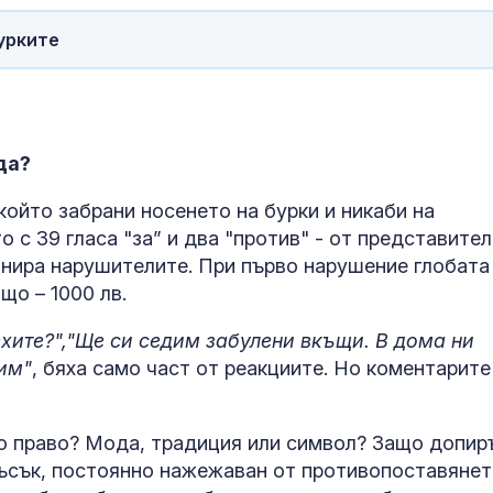
урките
да?
който забрани носенето на бурки и никаби на
с 39 гласа "за” и два "против" - от представител
онира нарушителите. При първо нарушение глобата
що – 1000 лв.
ВАС: В сила е
Топлинен удар
ехите?","Ще си седим забулени вкъщи. В дома ни
отстраняването на
дехидратация
шефката на кадастъра
кърмачета: к
вим"
, бяха само част от реакциите. Но коментарите
във Варна
трябва да зн
родителите
Руска атака в Украйна:
Кървене след
но право? Мода, традиция или символ? Защо допир
13 убити и над 90
трябва ли да 
лъсък, постоянно нажежаван от противопоставянет
ранени
притеснявам