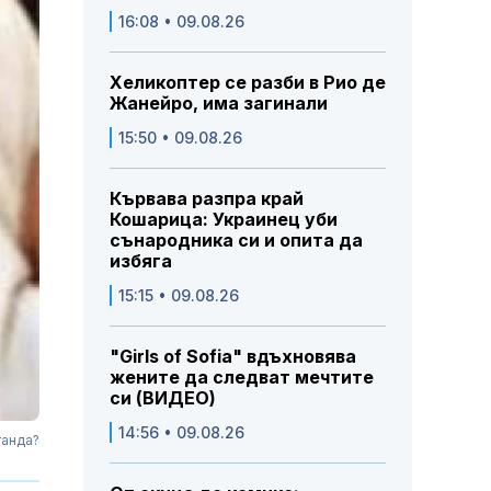
16:08 • 09.08.26
Хеликоптер се разби в Рио де
Жанейро, има загинали
15:50 • 09.08.26
Кървава разпра край
Кошарица: Украинец уби
сънародника си и опита да
избяга
15:15 • 09.08.26
"Girls of Sofia" вдъхновява
жените да следват мечтите
си (ВИДЕО)
14:56 • 09.08.26
ганда?