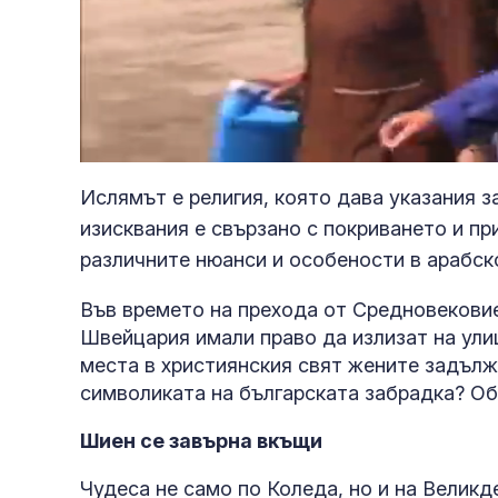
Loaded
:
Unmute
5.30%
Ислямът е религия, която дава указания з
изисквания е свързано с покриването и пр
различните нюанси и особености в арабс
Във времето на прехода от Средновекови
Швейцария имали право да излизат на улиц
места в християнския свят жените задължи
символиката на българската забрадка? О
Шиен се завърна вкъщи
Чудеса не само по Коледа, но и на Велик