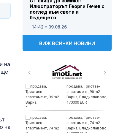
От скица до комикс:
Илюстраторът Георги Гечев с
поглед към света и
бъдещето
14:42 • 09.08.26
ВИЖ ВСИЧКИ НОВИНИ
и на
 ще
 и
продава, Тристаен
 при
апартамент, 96 m2
акво
Варна, Владиславово,
аят
170000 EUR
екземпл
 секс –
продава, Тристаен
ът
се
апартамент, 74 m2
о на
е?
Варна, Владиславово,