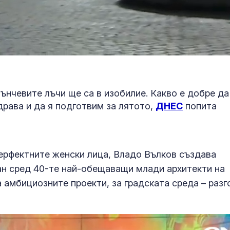
ънчевите лъчи ще са в изобилие. Какво е добре да
здрава и да я подготвим за лятото,
ДНЕС
попита
ерфектните женски лица, Владо Вълков създава
ран сред 40-те най-обещаващи млади архитекти на
а амбициозните проекти, за градската среда – разг