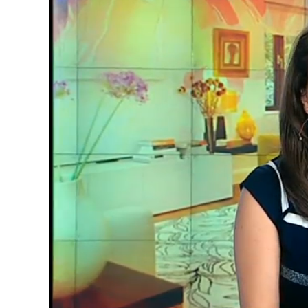
Loaded
:
Unmute