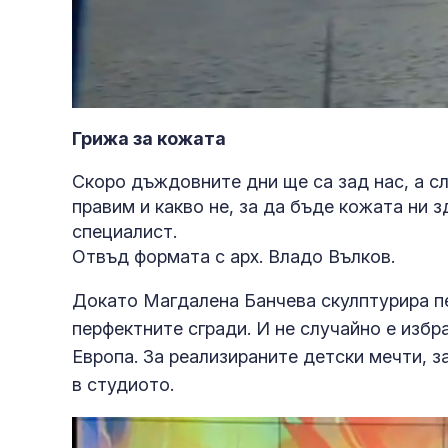
Loaded
:
Unmute
3.11%
Грижа за кожата
Скоро дъждовните дни ще са зад нас, а сл
правим и какво не, за да бъде кожата ни 
специалист.
Отвъд формата с арх. Владо Вълков.
Докато Магдалена Банчева
скулптурира
п
перфектните сгради. И не случайно е изб
Европа. За реализираните детски мечти, з
в студиото.