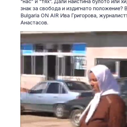
"нас” и "тях”. Дали наистина булото или 
знак за свобода и издигнато положение? 
Bulgaria ON AIR Ива Григорова, журналис
Анастасов.