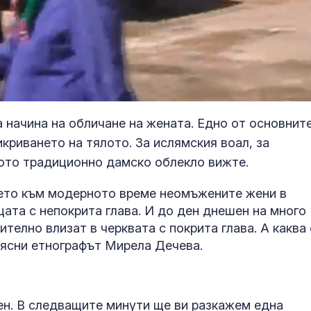
а начина на обличане на жената. Едно от основнит
икриването на тялото. За ислямския воал, за
кото традиционно дамско облекло вижте.
ето към модерното време неомъжените жени в
ата с непокрита глава. И до ден днешен на много
телно влизат в черквата с покрита глава. А каква 
бясни етнографът Мирела Дечева.
ден. В следващите минути ще ви разкажем една