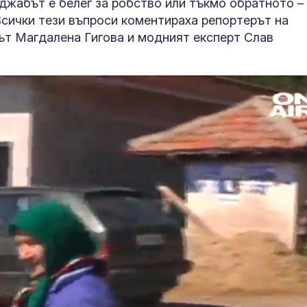
хиджабът е белег за робство или тъкмо обратното –
Всички тези въпроси коментираха репортерът на
тът Магдалена Гигова и модният експерт Слав
Д-р Спасова:
Почти полов
Тропичните нощи в
бебета по све
България зачестяват
изключителн
кърмени през
шест месеца
Дрогиран шофьор
Как се проме
предложи подкуп на
костите с на
полицаи
на възрастта