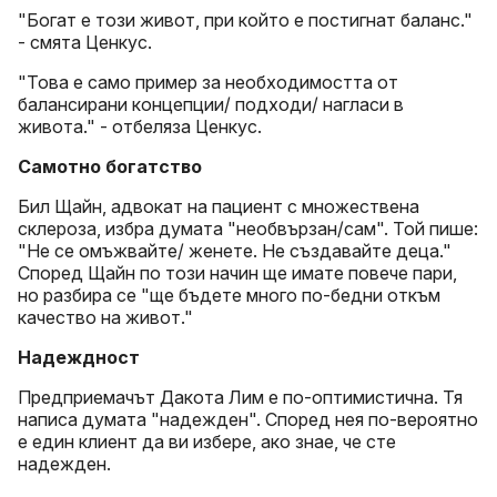
"Богат е този живот, при който е постигнат баланс."
- смята Ценкус.
"Това е само пример за необходимостта от
балансирани концепции/ подходи/ нагласи в
живота." - отбеляза Ценкус.
Самотно богатство
Бил Щайн, адвокат на пациент с множествена
склероза, избра думата "необвързан/сам". Той пише:
"Не се омъжвайте/ женете. Не създавайте деца."
Според Щайн по този начин ще имате повече пари,
но разбира се "ще бъдете много по-бедни откъм
качество на живот."
Надеждност
Предприемачът Дакота Лим е по-оптимистична. Тя
написа думата "надежден". Според нея по-вероятно
е един клиент да ви избере, ако знае, че сте
надежден.