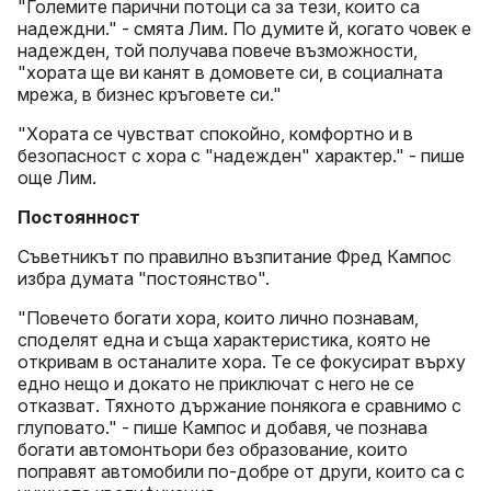
"Големите парични потоци са за тези, които са
надеждни." - смята Лим. По думите й, когато човек е
надежден, той получава повече възможности,
"хората ще ви канят в домовете си, в социалната
мрежа, в бизнес кръговете си."
"Хората се чувстват спокойно, комфортно и в
безопасност с хора с "надежден" характер." - пише
още Лим.
Постоянност
Съветникът по правилно възпитание Фред Кампос
избра думата "постоянство".
"Повечето богати хора, които лично познавам,
споделят една и съща характеристика, която не
откривам в останалите хора. Те се фокусират върху
едно нещо и докато не приключат с него не се
отказват. Тяхното държание понякога е сравнимо с
глуповато." - пише Кампос и добавя, че познава
богати автомонтьори без образование, които
поправят автомобили по-добре от други, които са с