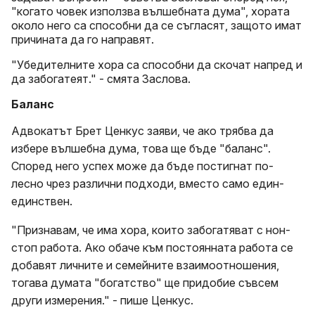
"когато човек използва вълшебната дума", хората
около него са способни да се съгласят, защото имат
причината да го направят.
"Убедителните хора са способни да скочат напред и
да забогатеят." - смята Заслова.
Баланс
Адвокатът Брет Ценкус заяви, че ако трябва да
избере вълшебна дума, това ще бъде "баланс".
Според него успех може да бъде постигнат по-
лесно чрез
различни подходи, вместо само един-
единствен.
"Признавам, че има хора, които забогатяват с нон-
стоп работа. Ако обаче към постоянната работа се
добавят личните и семейните взаимоотношения,
тогава думата "богатство" ще придобие съвсем
други измерения." - пише Ценкус.