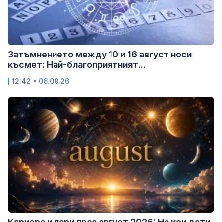
Затъмнението между 10 и 16 август носи
късмет: Най-благоприятният...
12:42 • 06.08.26
Кариера и пари през август 2026: На кои дати