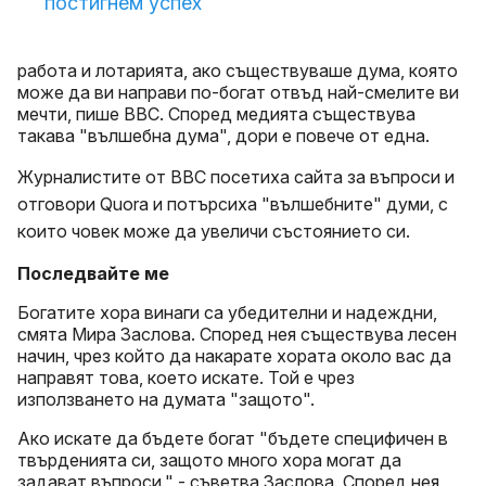
постигнем успех
работа и лотарията, ако съществуваше дума, която
може да ви направи по-богат отвъд най-смелите ви
мечти, пише BBC. Според медията съществува
такава "вълшебна дума", дори е повече от една.
Журналистите от BBC посетиха сайта за
въпроси и
отговори Quora и потърсиха "вълшебните" думи, с
които човек може да увеличи състоянието си.
Последвайте ме
Богатите хора винаги са убедителни и надеждни,
смята
Мира Заслова. Според нея съществува лесен
начин, чрез който да накарате хората около вас да
направят това, което искате. Той е чрез
използването на думата "защото".
Ако искате да бъдете богат "бъдете специфичен в
твърденията си, защото много хора могат да
задават въпроси." - съветва Заслова. Според нея,