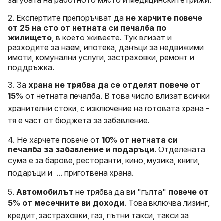
2. Експертите препоръчват да
не харчите повече
от 25 на сто от нетната си печалба по
жилището
, в което живеете. Тук влизат и
разходите за наем, ипотека, данъци за недвижими
имоти,
комунални услуги, застраховки, ремонт и
поддръжка.
3. За
храна не трябва да се отделят повече от
15%
от нетната печалба.
В това число влизат всички
хранителни стоки, с изключение на готовата храна -
тя е част от бюджета за забавление.
4. Не харчете повече от
10% от нетната си
печалба за забавление и подаръци
. Отделената
сума е за
барове, ресторанти, кино, музика, книги,
подаръци и ... приготвена храна.
5.
Автомобилът
не трябва да ви "гълта"
повече от
5% от месечните ви доходи
. Това включва
лизинг,
кредит, застраховки, газ, пътни такси, такси за