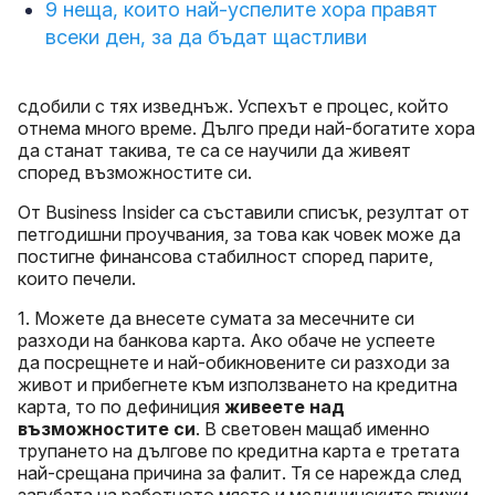
9 неща, които най-успелите хора правят
всеки ден, за да бъдат щастливи
сдобили с тях изведнъж. Успехът е процес, който
отнема много време. Дълго преди най-богатите хора
да станат такива, те са се научили да живеят
според възможностите си.
От Business Insider са съставили списък, резултат от
петгодишни проучвания, за това как човек може да
постигне финансова стабилност според парите,
които печели.
1. Можете да внесете сумата за месечните си
разходи на банкова карта. Ако обаче не успеете
да посрещнете и най-обикновените си разходи за
живот и прибегнете към използването на кредитна
карта, то по дефиниция
живеете над
възможностите си
. В световен мащаб именно
трупането на дългове по кредитна карта е третата
най-срещана причина за фалит. Тя се нарежда след
загубата на работното място и медицинските грижи.