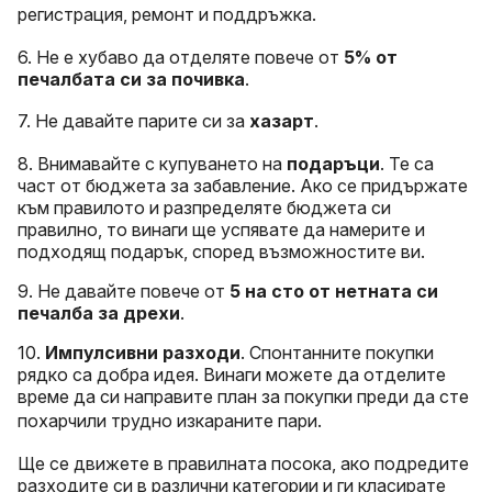
регистрация, ремонт и поддръжка.
6. Не е хубаво да отделяте повече от
5% от
печалбата си за почивка
.
7. Не давайте парите си за
хазарт
.
8. Внимавайте с купуването на
подаръци
. Те са
част от бюджета за забавление. Ако се придържате
към правилото и разпределяте бюджета си
правилно, то винаги ще успявате да намерите и
подходящ подарък, според възможностите ви.
9. Не давайте повече от
5 на сто от нетната си
печалба за дрехи
.
10.
Импулсивни разходи
. Спонтанните покупки
рядко са добра идея. Винаги можете да отделите
време да си направите план за покупки преди да сте
похарчили
трудно изкараните пари.
Ще се движете в правилната посока, ако подредите
разходите си в различни категории и ги класирате