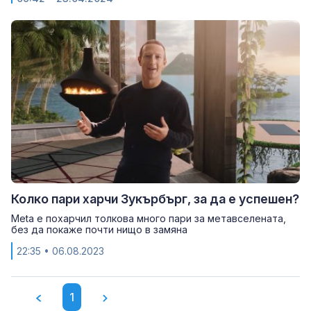
Колко пари харчи Зукърбърг, за да е успешен?
Meta е похарчил толкова много пари за метавселената,
без да покаже почти нищо в замяна
22:35
• 06.08.2023
1