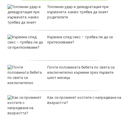
Топлинен удар и дехидратация при
кърмачета: какво трябва да знаят
родителите
Кървене след секс – трябва ли да се
притесняваме?
Почти половината бебета по света са
изключително кърмени през първите
шест месеца
Как се променят костите с напредване на
възрастта?