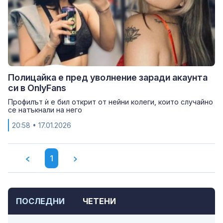
Полицайка е пред уволнение заради акаунта
си в OnlyFans
Профилът ѝ е бил открит от нейни колеги, които случайно
се натъкнали на него
20:58
• 17.01.2026
1
ПОСЛЕДНИ
ЧЕТЕНИ