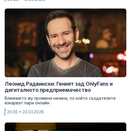
Леонид Радвински: Геният зад OnlyFans и
дигиталното предприемачество
Влиянието му променя начина, по който създателите
изкарват пари онлайн
20:05
• 23.03.2026