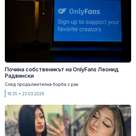
Почина собственикът на OnlyFans Леонид
Радвински
След продължителна борба с рак
16:35
• 23.03.2026