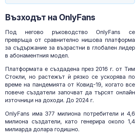
Възходът на OnlyFans
Под негово ръководство OnlyFans се
превръща от сравнително нишова платформа
за съдържание за възрастни в глобален лидер
в абонаментния модел.
Платформата е създадена през 2016 г. от Тим
Стокли, но растежът ѝ рязко се ускорява по
време на пандемията от Ковид-19, когато все
повече създатели започват да търсят онлайн
източници на доходи. До 2024 г.
OnlyFans има 377 милиона потребители и 4,6
милиона създатели, като генерира около 1,4
милиарда долара годишно.