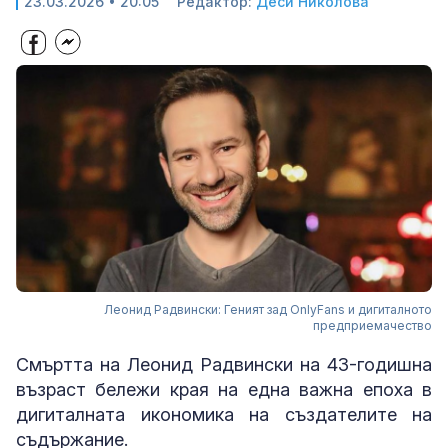
23.03.2026 • 20:05
Редактор:
Деси Николова
Леонид Радвински: Геният зад OnlyFans и дигиталното
предприемачество
Смъртта на Леонид Радвински на 43-годишна
възраст бележи края на една важна епоха в
дигиталната икономика на създателите на
съдържание.