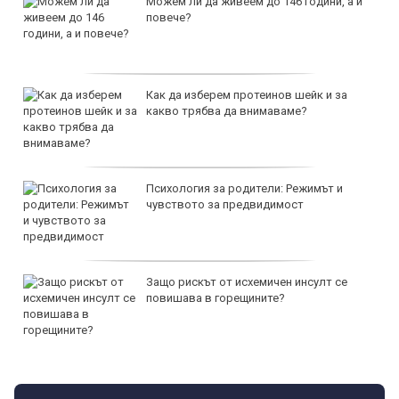
Можем ли да живеем до 146 години, а и
повече?
Как да изберем протеинов шейк и за
какво трябва да внимаваме?
Психология за родители: Режимът и
чувството за предвидимост
Защо рискът от исхемичен инсулт се
повишава в горещините?