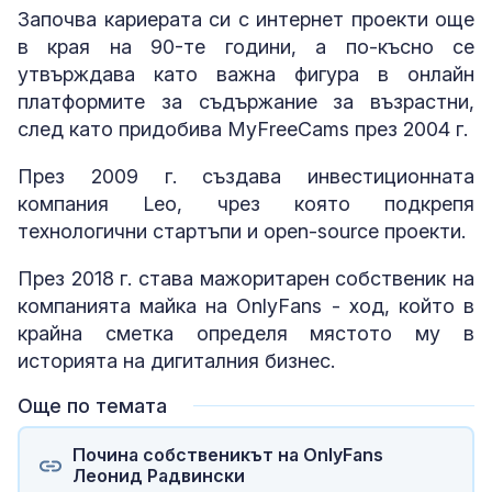
Започва кариерата си с интернет проекти още
в края на 90-те години, а по-късно се
утвърждава като важна фигура в онлайн
платформите за съдържание за възрастни,
след като придобива MyFreeCams през 2004 г.
През 2009 г. създава инвестиционната
компания Leo, чрез която подкрепя
технологични стартъпи и open-source проекти.
През 2018 г. става мажоритарен собственик на
компанията майка на OnlyFans - ход, който в
крайна сметка определя мястото му в
историята на дигиталния бизнес.
Още по темата
Почина собственикът на OnlyFans
Леонид Радвински