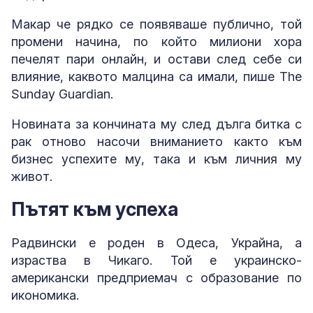
Макар че рядко се появяваше публично, той
промени начина, по който милиони хора
печелят пари онлайн, и остави след себе си
влияние, каквото малцина са имали, пише The
Sunday Guardian.
Новината за кончината му след дълга битка с
рак отново насочи вниманието както към
бизнес успехите му, така и към личния му
живот.
Пътят към успеха
Радвински е роден в Одеса, Украйна, а
израства в Чикаго. Той е украинско-
американски предприемач с образование по
икономика.