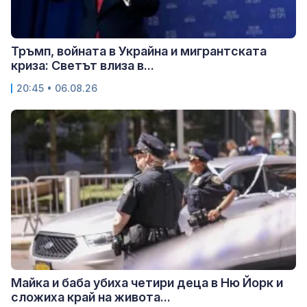
Тръмп, войната в Украйна и мигрантската
криза: Светът влиза в...
20:45 • 06.08.26
Майка и баба убиха четири деца в Ню Йорк и
сложиха край на живота...