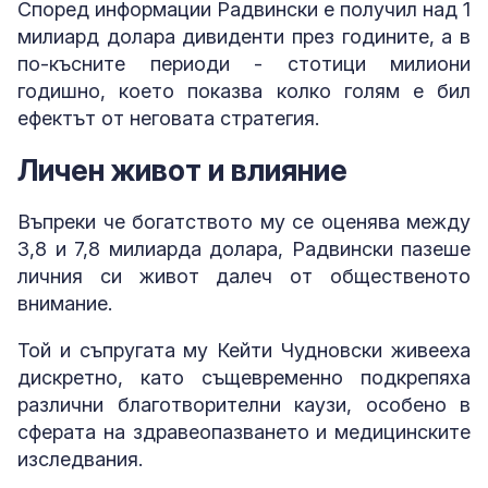
Според информации Радвински е получил над 1
милиард долара дивиденти през годините, а в
по-късните периоди - стотици милиони
годишно, което показва колко голям е бил
ефектът от неговата стратегия.
Личен живот и влияние
Въпреки че богатството му се оценява между
3,8 и 7,8 милиарда долара, Радвински пазеше
личния си живот далеч от общественото
внимание.
Той и съпругата му Кейти Чудновски живееха
дискретно, като същевременно подкрепяха
различни благотворителни каузи, особено в
сферата на здравеопазването и медицинските
изследвания.