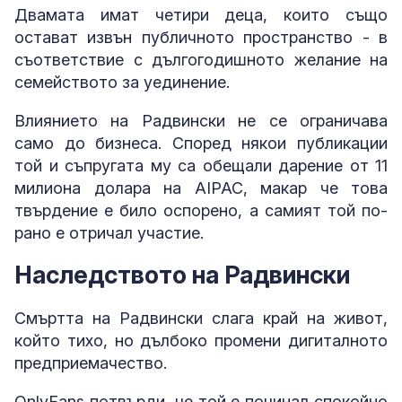
Двамата имат четири деца, които също
остават извън публичното пространство - в
съответствие с дългогодишното желание на
семейството за уединение.
Влиянието на Радвински не се ограничава
само до бизнеса. Според някои публикации
той и съпругата му са обещали дарение от 11
милиона долара на AIPAC, макар че това
твърдение е било оспорено, а самият той по-
рано е отричал участие.
Наследството на Радвински
Смъртта на Радвински слага край на живот,
който тихо, но дълбоко промени дигиталното
предприемачество.
OnlyFans потвърди, че той е починал спокойно