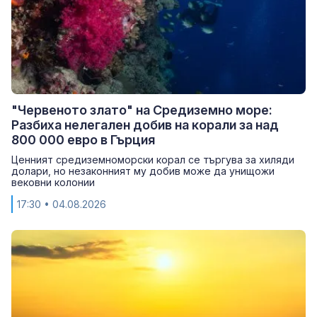
"Червеното злато" на Средиземно море:
Разбиха нелегален добив на корали за над
800 000 евро в Гърция
Ценният средиземноморски корал се търгува за хиляди
долари, но незаконният му добив може да унищожи
вековни колонии
17:30
• 04.08.2026