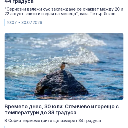
44 градуса
"Сериозни валежи със захлаждане се очакват между 20 и
22 август, както и в края на месеца", каза Петър Янков
10:07
• 30.07.2026
Времето днес, 30 юли: Слънчево и горещо с
температури до 38 градуса
В София термометрите ще измерят 34 градуса