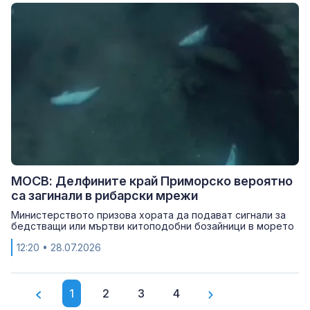
МОСВ: Делфините край Приморско вероятно
са загинали в рибарски мрежи
Министерството призова хората да подават сигнали за
бедстващи или мъртви китоподобни бозайници в морето
12:20
• 28.07.2026
1
2
3
4