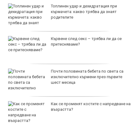
Топлинен удар и дехидратация при
кърмачета: какво трябва да знаят
родителите
Кървене след секс – трябва ли да се
притесняваме?
Почти половината бебета по света са
изключително кърмени през първите
шест месеца
Как се променят костите с напредване на
възрастта?