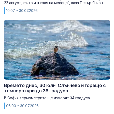
22 август, както и в края на месеца", каза Петър Янков
10:07
• 30.07.2026
Времето днес, 30 юли: Слънчево и горещо с
температури до 38 градуса
В София термометрите ще измерят 34 градуса
06:00
• 30.07.2026