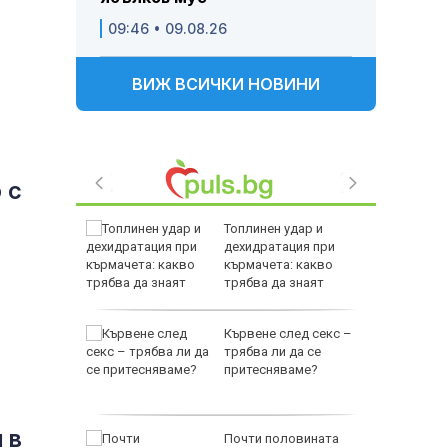
09:46 • 09.08.26
ВИЖ ВСИЧКИ НОВИНИ
 с
 тежка
Топлинен удар и
ключиха в
дехидратация при
пожара
кърмачета: какво
во
трябва да знаят
родителите
в за
Кървене след секс –
ключвам
трябва ли да се
ия под
притесняваме?
 в
 в нивата
Почти половината