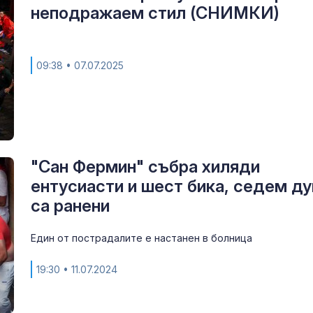
на Стоянов: 5
неподражаем стил (СНИМКИ)
за реклама н
09:38
• 07.07.2025
Зеленски усп
договори "Пе
със САЩ
"Сан Фермин" събра хиляди
ентусиасти и шест бика, седем д
са ранени
Един от пострадалите е настанен в болница
19:30
• 11.07.2024