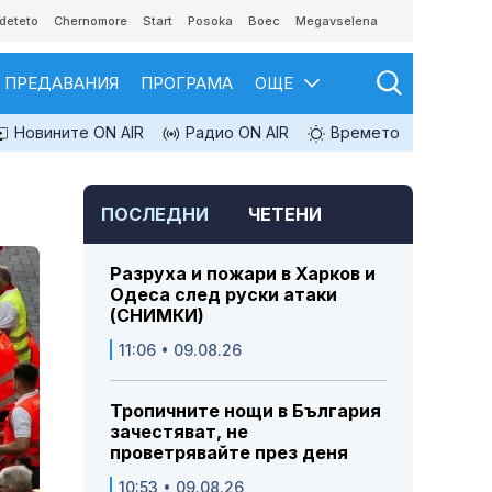
deteto
Chernomore
Start
Posoka
Boec
Megavselena
ПРЕДАВАНИЯ
ПРОГРАМА
ОЩЕ
Новините ON AIR
Радио ON AIR
Времето
ПОСЛЕДНИ
ЧЕТЕНИ
Разруха и пожари в Харков и
Одеса след руски атаки
(СНИМКИ)
11:06 • 09.08.26
Тропичните нощи в България
зачестяват, не
проветрявайте през деня
10:53 • 09.08.26