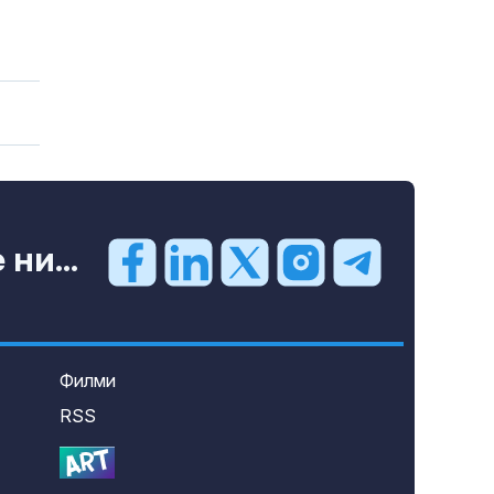
ни...
Филми
RSS