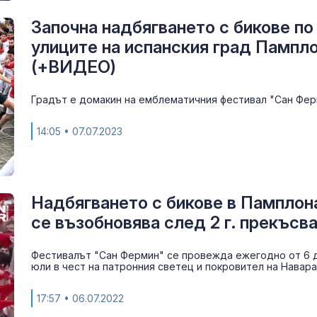
Започна надбягването с бикове по
улиците на испанския град Пампл
(+ВИДЕО)
Градът е домакин на емблематичния фестивал "Сан Фе
14:05
• 07.07.2023
Надбягването с бикове в Памплон
се възобновява след 2 г. прекъсв
Фестивалът "Сан Фермин" се провежда ежегодно от 6 д
юли в чест на патронния светец и покровител на Навара
17:57
• 06.07.2022