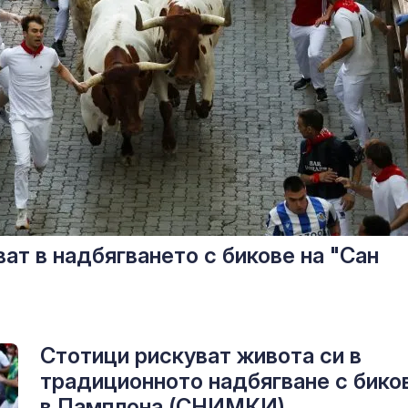
ат в надбягването с бикове на "Сан
Стотици рискуват живота си в
традиционното надбягване с бико
в Памплона (СНИМКИ)