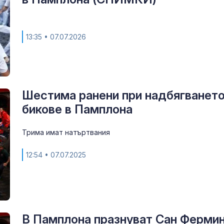
13:35
• 07.07.2026
Шестима ранени при надбягването
бикове в Памплона
Доброволци и
техника се в
Трима имат натъртвания
гасенето на 
край Бобоше
12:54
• 07.07.2025
Тодор Тагаре
дрона: Не из
руска операц
фалшив флаг
В Памплона празнуват Сан Фермин
Дрон падна и