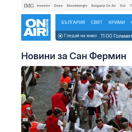
Investor
Dnes
Bloombergtv
Bulgaria On Air
Gol
T
БЪЛГАРИЯ
СВЯТ
КРИМИ
11:00
Гледай на живо
Големите
Новини за Сан Фермин