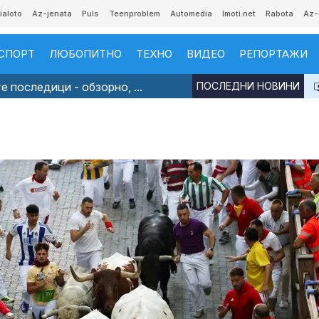
ialoto
Az-jenata
Puls
Teenproblem
Automedia
Imoti.net
Rabota
Az-
СПОРТ
ЛЮБОПИТНО
ТЕХНО
ВИДЕО
РЕПОРТАЖИ
 последици - обзорно, ...
ПОСЛЕДНИ НОВИНИ