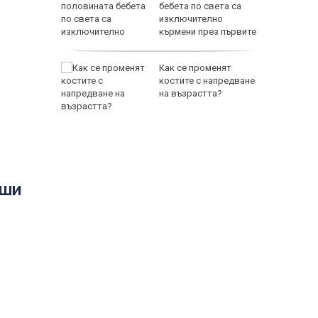
 000 евро
бебета по света са
а Кинтекс
изключително
кърмени през първите
шест месеца
я да
Как се променят
йтриът"
костите с напредване
на възрастта?
уши