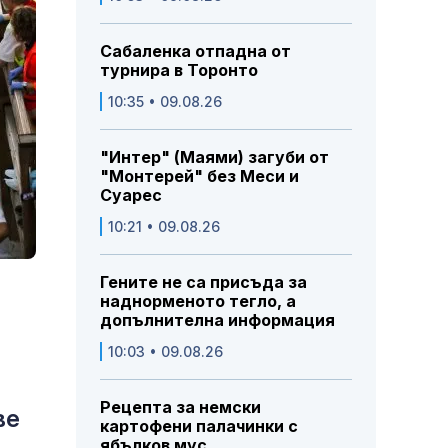
Сабаленка отпадна от
турнира в Торонто
10:35 • 09.08.26
"Интер" (Маями) загуби от
"Монтерей" без Меси и
Суарес
10:21 • 09.08.26
Гените не са присъда за
наднорменото тегло, а
допълнителна информация
10:03 • 09.08.26
Рецепта за немски
ве
картофени палачинки с
ябълков мус