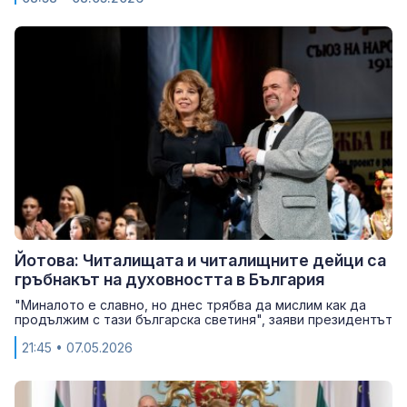
Йотова: Читалищата и читалищните дейци са
гръбнакът на духовността в България
"Миналото е славно, но днес трябва да мислим как да
продължим с тази българска светиня", заяви президентът
21:45
• 07.05.2026