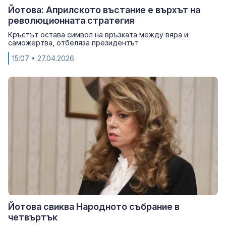
Йотова: Априлското въстание е върхът на
революционната стратегия
Кръстът остава символ на връзката между вяра и
саможертва, отбеляза президентът
15:07
• 27.04.2026
Йотова свиква Народното събрание в
четвъртък