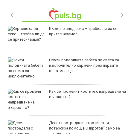
Кървене след секс – трябва ли да се
притесняваме?
Почти половината бебета по света са
изключително кърмени през първите
шест месеца
Как се променят костите с напредване на
възрастта?
Десет пострадали с тротинетки
потърсиха помощ в „Пирогов“ само за
денонощие