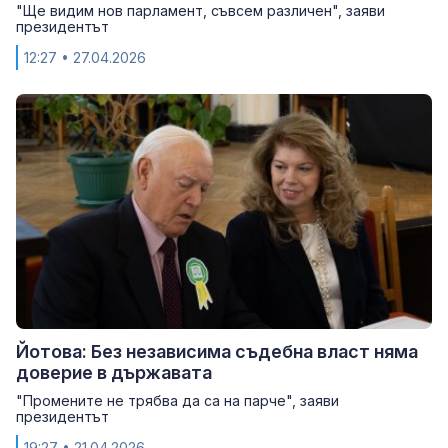
"Ще видим нов парламент, съвсем различен", заяви
президентът
12:27
• 27.04.2026
Йотова: Без независима съдебна власт няма
доверие в държавата
"Промените не трябва да са на парче", заяви
президентът
19:27
• 21.04.2026