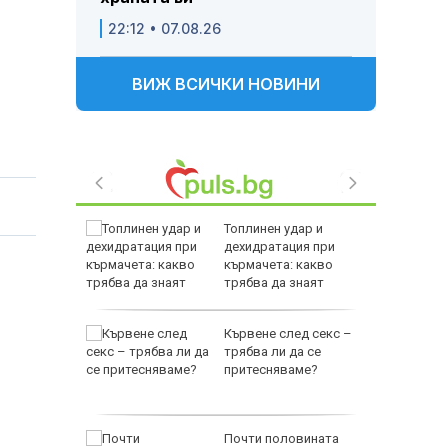
22:12 • 07.08.26
ВИЖ ВСИЧКИ НОВИНИ
ъл: ФСБ
Топлинен удар и
съдбата
дехидратация при
т
кърмачета: какво
трябва да знаят
родителите
е
Кървене след секс –
като
трябва ли да се
а
притесняваме?
слуги
Почти половината