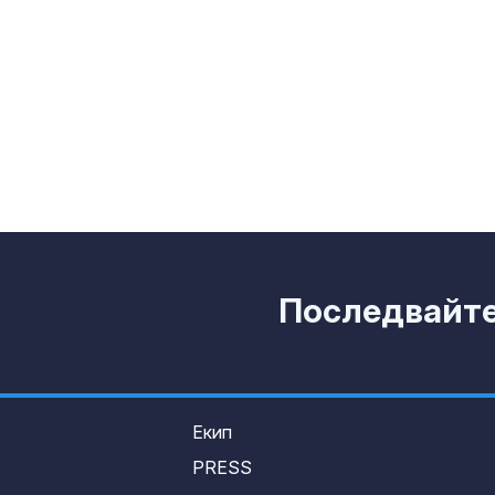
Острова се п
Lada Niva уник
хил. паунда
Венера във Ве
какво предст
зодиите?
Последвайте 
Екип
PRESS