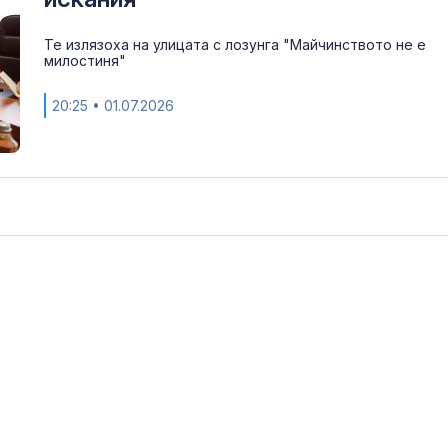
Те излязоха на улицата с лозунга "Майчинството не е
милостиня"
20:25
• 01.07.2026
Страх в Крем
вече решава 
на руския ели
Страната ни с
позиционира 
дестинация з
космически у
Една от 36: На