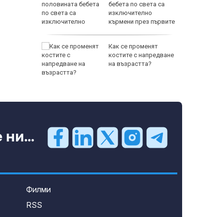
родава
бебета по света са
ат за 22
изключително
кърмени през първите
шест месеца
зни -
Как се променят
ои за
костите с напредване
на възрастта?
ни...
Филми
RSS