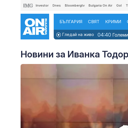
Investor
Dnes
Bloombergtv
Bulgaria On Air
Gol
T
БЪЛГАРИЯ
СВЯТ
КРИМИ
04:40
Гледай на живо
Големит
Новини за Иванка Тодо