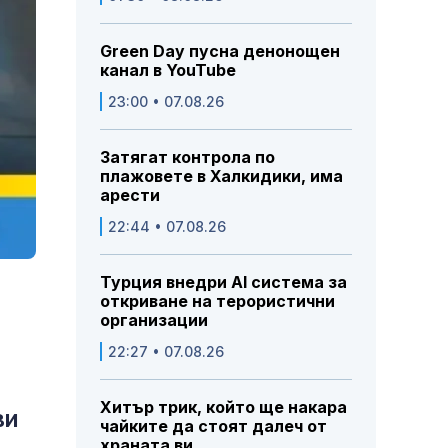
Green Day пусна денонощен
канал в YouTube
23:00 • 07.08.26
Затягат контрола по
плажовете в Халкидики, има
арести
22:44 • 07.08.26
Турция внедри AI система за
откриване на терористични
организации
22:27 • 07.08.26
Хитър трик, който ще накара
ви
чайките да стоят далеч от
храната ви