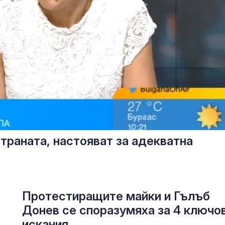
траната, настояват за адекватна
Протестиращите майки и Гълъб
Донев се споразумяха за 4 ключо
искания