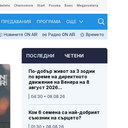
deteto
Chernomore
Start
Posoka
Boec
Megavselena
ПРЕДАВАНИЯ
ПРОГРАМА
ОЩЕ
Новините ON AIR
Радио ON AIR
Времето
ПОСЛЕДНИ
ЧЕТЕНИ
По-добър живот за 3 зодии
по време на директното
движение на Венера на 8
август 2026...
04:30 • 08.08.26
Кои 6 семена са най-добрият
съюзник на сърцето?
01:30 • 08.08.26