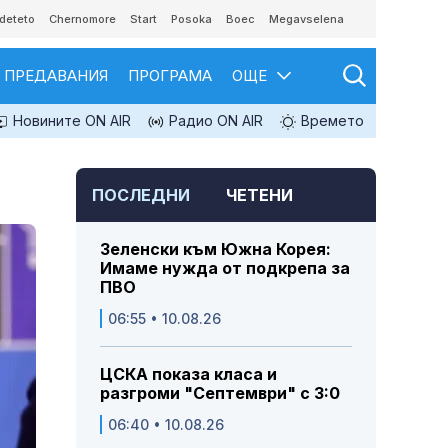
deteto
Chernomore
Start
Posoka
Boec
Megavselena
ПРЕДАВАНИЯ
ПРОГРАМА
ОЩЕ
Новините ON AIR
Радио ON AIR
Времето
ПОСЛЕДНИ
ЧЕТЕНИ
Зеленски към Южна Корея:
Имаме нужда от подкрепа за
ПВО
06:55 • 10.08.26
ЦСКА показа класа и
разгроми "Септември" с 3:0
06:40 • 10.08.26