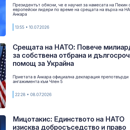
Президентът обясни, че е научил за намесата на Пекин 
европейски лидери по време на срещата на върха на Н
Анкара
13:55
• 10.07.2026
Срещата на НАТО: Повече милиар
за собствена отбрана и дългосроч
Почина Дон Н
помощ за Украйна
треньорът ле
НБА
Приетата в Анкара официална декларация препотвърди
ангажимента към Член 5
Горещо и днес
22:28
• 08.07.2026
вали само в 
Мицотакис: Единството на НАТО
Зона на зомби
изисква добросъседство и право
Наркотици,