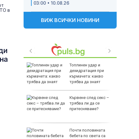
03:00 • 10.08.26
от
АТО в
ВИЖ ВСИЧКИ НОВИНИ
ди
на
елсън,
Топлинен удар и
генда в
дехидратация при
кърмачета: какво
трябва да знаят
родителите
, ще
Кървене след секс –
планините
трябва ли да се
притесняваме?
та:
Почти половината
бебета по света са