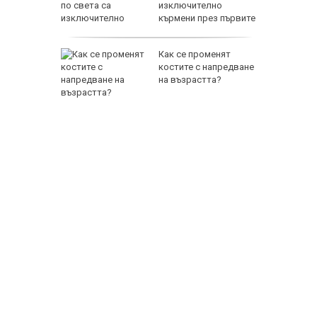
изключително
кърмени през първите
дън“
шест месеца
раха
Как се променят
на
костите с напредване
ландски
на възрастта?