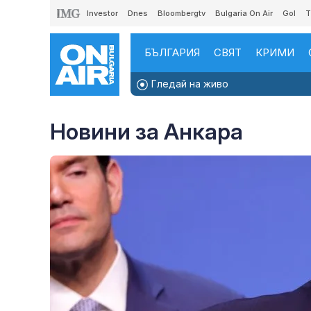
Investor
Dnes
Bloombergtv
Bulgaria On Air
Gol
T
БЪЛГАРИЯ
СВЯТ
КРИМИ
Гледай на живо
Новини за Анкара