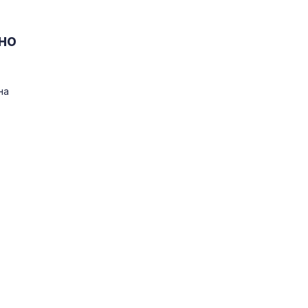
но
на