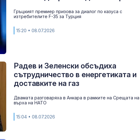
бездомници и
престъпност
Гръцкият премиер призова за диалог по казуса с
превземат лондонския “Ковънт Гар
изтребителите F-35 за Турция
ОАЕ екстради
ръководител 
15:20
• 08.07.2026
влиятелен ир
наркокартел
Радев и Зеленски обсъдиха
сътрудничество в енергетиката и
доставките на газ
Двамата разговаряха в Анкара в рамките на Срещата на
върха на НАТО
15:04
• 08.07.2026