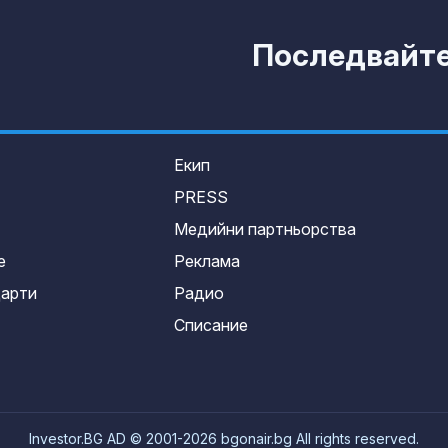
Последвайте 
Екип
PRESS
Медийни партньорства
е
Реклама
дарти
Радио
Списание
Investor.BG AD © 2001-2026 bgonair.bg All rights reserved.