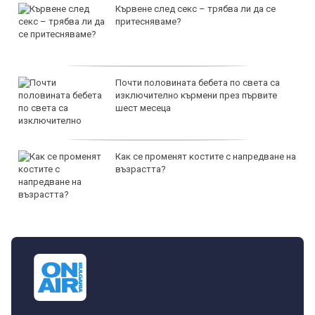
Кървене след секс – трябва ли да се
притесняваме?
Почти половината бебета по света са
изключително кърмени през първите
шест месеца
Как се променят костите с напредване на
възрастта?