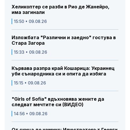
Хеликоптер се разби в Рио де Жанейро,
има загинали
15:50 • 09.08.26
Изложбата "Различни и заедно" гостува в
Стара Загора
15:33 • 09.08.26
Кървава разпра край Кошарица: Украинец
уби сънародника си и опита да избяга
15:15 • 09.08.26
"Girls of Sofia" вдъхновява жените да
следват мечтите си (ВИДЕО)
14:56 • 09.08.26
От скица до комикс: Илюстраторът Георги