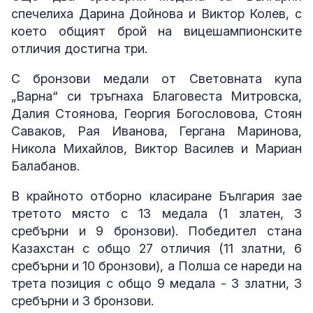
спечелиха Дарина Дойнова и Виктор Колев, с
което общият брой на вицешампионските
отличия достигна три.
С бронзови медали от Световната купа
„Варна“ си тръгнаха Благовеста Митровска,
Далия Стоянова, Георгия Богословова, Стоян
Саваков, Рая Иванова, Гергана Маринова,
Никола Михайлов, Виктор Василев и Мариан
Балабанов.
В крайното отборно класиране България зае
третото място с 13 медала (1 златен, 3
сребърни и 9 бронзови). Победител стана
Казахстан с общо 27 отличия (11 златни, 6
сребърни и 10 бронзови), а Полша се нареди на
трета позиция с общо 9 медала - 3 златни, 3
сребърни и 3 бронзови.