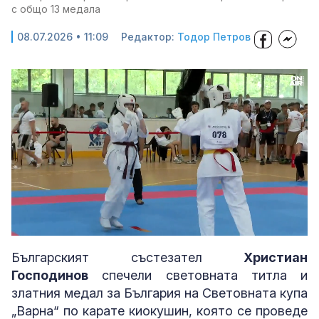
с общо 13 медала
08.07.2026 • 11:09
Редактор:
Тодор Петров
Loaded
:
Unmute
75.57%
Българският състезател
Христиaн
Господинов
спечели световната титла и
златния медал за България на Световната купа
„Варна“ по карате киокушин, която се проведе