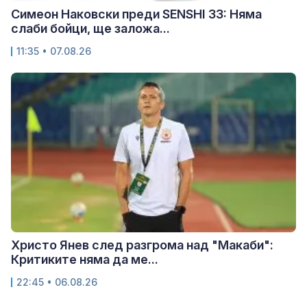
Симеон Наковски преди SENSHI 33: Няма
слаби бойци, ще заложа...
11:35 • 07.08.26
Христо Янев след разгрома над "Макаби":
Критиките няма да ме...
22:45 • 06.08.26