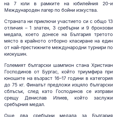
на 7 юли в рамките на юбилейния 20-и
Международен лагер по бойни изкуства.
Страната ни приключи участието си с общо 13
отличия – 1 златен, 3 сребърни и 9 бронзови
медала, което донесе на България третото
място в крайното отборно класиране на един
от най-престижните международни турнири по
киокушин.
Големият български шампион стана Христиан
Господинов от Бургас, който триумфира при
юношите на възраст 16–17 години в категория
до 75 кг. Финалът предложи изцяло български
сблъсък, след като Господинов се изправи
срещу Денислав Илиев, който заслужи
сребърния медал.
Още два сребърни медала за България