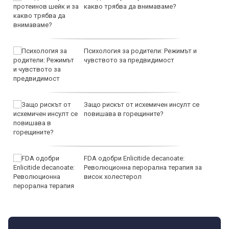
какво трябва да внимаваме?
Психология за родители: Режимът и
чувството за предвидимост
Защо рискът от исхемичен инсулт се
повишава в горещините?
FDA одобри Еnlicitide decanoate:
Революционна перорална терапия за
висок холестерол