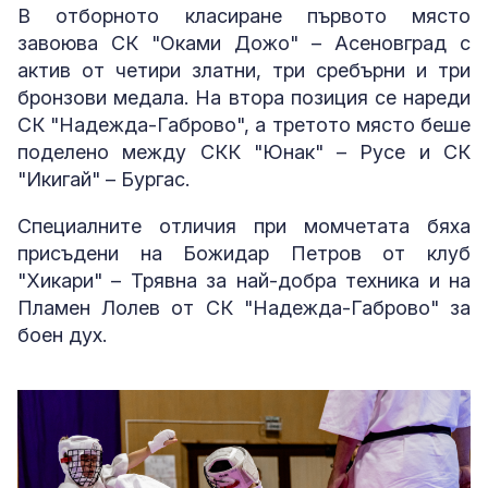
В отборното класиране първото място
завоюва СК "Оками Дожо" – Асеновград с
актив от четири златни, три сребърни и три
бронзови медала. На втора позиция се нареди
СК "Надежда-Габрово", а третото място беше
поделено между СКК "Юнак" – Русе и СК
"Икигай" – Бургас.
Специалните отличия при момчетата бяха
присъдени на Божидар Петров от клуб
"Хикари" – Трявна за най-добра техника и на
Пламен Лолев от СК "Надежда-Габрово" за
боен дух.