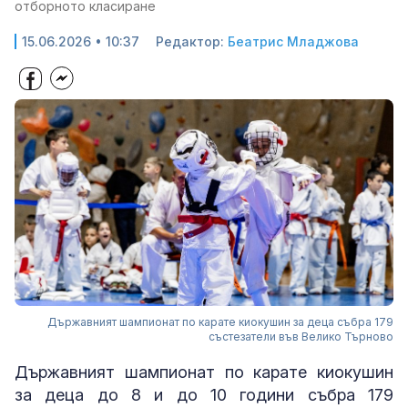
отборното класиране
15.06.2026 • 10:37
Редактор:
Беатрис Младжова
Държавният шампионат по карате киокушин за деца събра 179
състезатели във Велико Търново
Държавният шампионат по карате киокушин
за деца до 8 и до 10 години събра 179