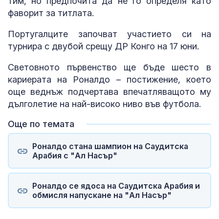
тим, но предпочита да не го определя като
фаворит за титлата.
Португалците започват участието си на
турнира с двубой срещу ДР Конго на 17 юни.
Световното първенство ще бъде шесто в
кариерата на Роналдо – постижение, което
още веднъж подчертава впечатляващото му
дълголетие на най-високо ниво във футбола.
Още по темата
Роналдо стана шампион на Саудитска
Арабия с "Ал Насър"
Роналдо се ядоса на Саудитска Арабия и
обмисля напускане на "Ал Насър"