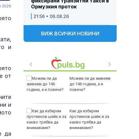
фиксирани транзитни такси в
Ормузкия проток
л 2026
21:56 • 06.08.26
оято
ВИЖ ВСИЧКИ НОВИНИ
ати,
то и
оято
е от
 Пратиха
Можем ли да живеем
ката”
до 146 години, а и
 облечен
повече?
ЕО 16+)
ните
ни и
Z-10 за
Как да изберем
мото
протеинов шейк и за
какво трябва да
тренират
внимаваме?
е да