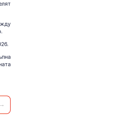
елят
ежду
.
26.
пна
ната
→