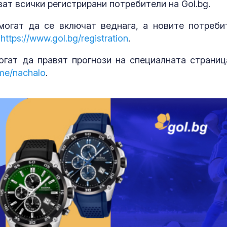
ват всички регистрирани потребители на Gol.bg.
Как войните 
Иран и Украйн
могат да се включат веднага, а новите потреби
превърнаха в
енергиен шок
с
https://www.gol.bg/registration
.
гат да правят прогнози на специалната страниц
Меган Маркъл
бански в басе
me/nachalo
.
ЧРД