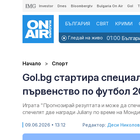
Investor
Dnes
Bloombergtv
Bulgaria On Air
Gol
T
БЪЛГАРИЯ
СВЯТ
КРИМИ
01:00
Гледай на живо
Българи
Начало
Спорт
Gol.bg стартира специа
първенство по футбол 2
Играта "Прогнозирай резултата и може да спе
спечелят две награди Juliany по време на Монд
09.06.2026 • 13:12
Редактор:
Деси Николов