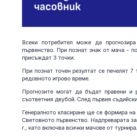
Всеки потребител може да прогнозира
първенство. При познат знак от мача - п
присъждат 3 точки.
При познат точен резултат се печелят 7 
редовното игрово време.
Прогнозите могат да бъдат правени и 
съответния двубой. След първия съдийски
Генералното класиране ще се формира на 
Световното първенство. Надпреварата зап
г., като включва всички мачове от турнира