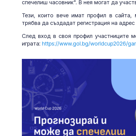
спечелиш часовник". В нея могат да участ
Тези, които вече имат профил в сайта, 
трябва да създадат регистрация на адре
След вход в своя профил участниците мо
играта:
https://www.gol.bg/worldcup2026/ga