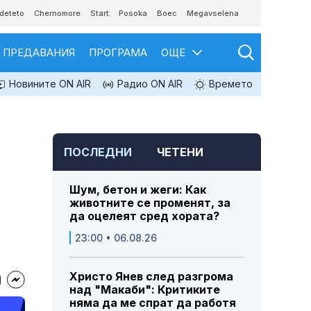
deteto
Chernomore
Start
Posoka
Boec
Megavselena
ПРЕДАВАНИЯ
ПРОГРАМА
ОЩЕ
Новините ON AIR
Радио ON AIR
Времето
ПОСЛЕДНИ
ЧЕТЕНИ
Шум, бетон и жеги: Как
животните се променят, за
да оцелеят сред хората?
23:00 • 06.08.26
Христо Янев след разгрома
над "Макаби": Критиките
няма да ме спрат да работя