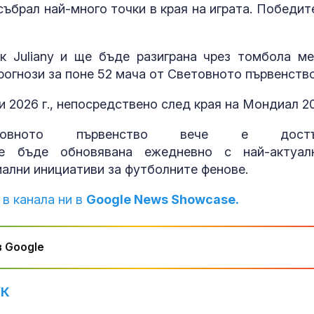
събрал най-много точки в края на играта. Победит
к Juliany и ще бъде разиграна чрез томбола м
рогнози за поне 52 мача от Световното първенство
 2026 г., непосредствено след края на Мондиал 20
товното първенство вече е достъ
бъде обновявана ежедневно с най-актуал
иални инициативи за футболните фенове.
 в канала ни в
Google News Showcase.
 Google
УК