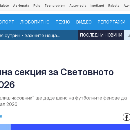
ialoto
Az-jenata
Puls
Teenproblem
Automedia
Imoti.net
Rabota
Az-
СПОРТ
ЛЮБОПИТНО
ТЕХНО
ВИДЕО
РЕПОРТАЖИ
я сутрин - важните неща...
ПОСЛЕДНИ НОВИНИ
лна секция за Световното
026
челиш часовник" ще даде шанс на футболните фенове да
иал 2026
а