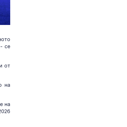
ното
- се
и от
о на
е на
2026