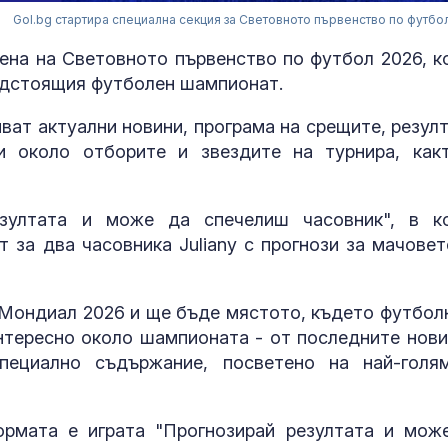
Gol.bg стартира специална секция за Световното първенство по футбо
тена на Световното първенство по футбол 2026, к
едстоящия футболен шампионат.
ват актуални новини, програма на срещите, резулт
ии около отборите и звездите на турнира, как
езултата и може да спечелиш часовник", в к
 за два часовника Juliany с прогнози за мачовет
За наказание:
в “месомелач
руски войник
в рокля (ВИД
 Мондиал 2026 и ще бъде мястото, където футбол
нтересно около шампионата - от последните нови
Китай тества 
специално съдържание, посветено на най-голя
опасни мисии:
щурмовите
хеликоптери 
ормата е играта "Прогнозирай резултата и мож
полети под радара