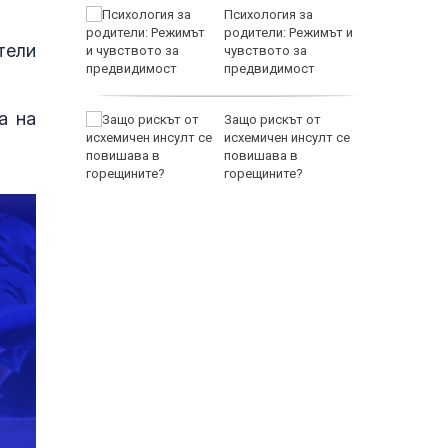
между
Психология за
а се
родители: Режимът и
тели
 един
чувството за
предвидимост
EUR
а на
 по
Защо рискът от
йна за
исхемичен инсулт се
повишава в
горещините?
800 EUR