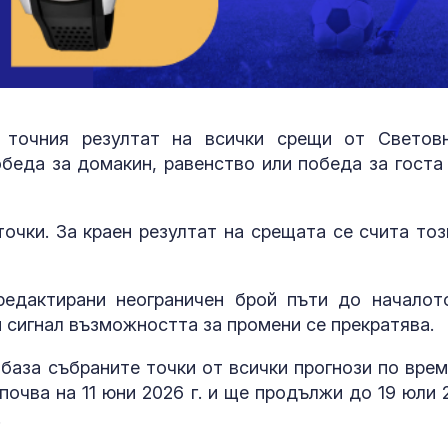
 точния резултат на всички срещи от Светов
обеда за домакин, равенство или победа за госта 
точки. За краен резултат на срещата се счита тоз
редактирани неограничен брой пъти до началот
 сигнал възможността за промени се прекратява.
база събраните точки от всички прогнози по врем
очва на 11 юни 2026 г. и ще продължи до 19 юли 
.