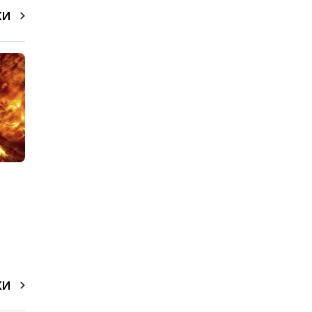
КИ
КИ