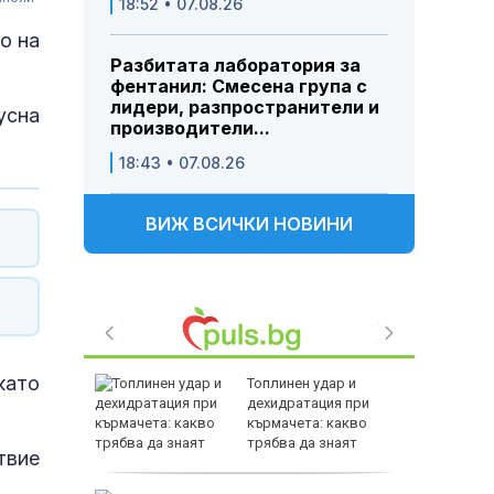
18:52 • 07.08.26
о на
Разбитата лаборатория за
фентанил: Смесена група с
лидери, разпространители и
усна
производители...
18:43 • 07.08.26
ВИЖ ВСИЧКИ НОВИНИ
като
ваме Ива
Топлинен удар и
 получи
дехидратация при
екватна
кърмачета: какво
рижа
трябва да знаят
твие
родителите