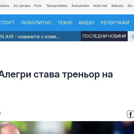
ialoto
Az-jenata
Puls
Teenproblem
Automedia
Imoti.net
Rabota
Az-
СПОРТ
ЛЮБОПИТНО
ТЕХНО
ВИДЕО
РЕПОРТАЖИ
 AIR - новините с коме...
ПОСЛЕДНИ НОВИНИ
Алегри става треньор на
в