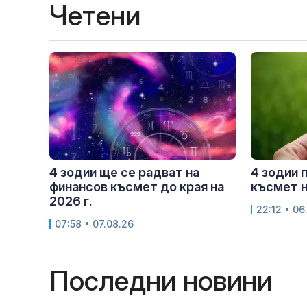
Четени
4 зодии ще се радват на
4 зодии 
финансов късмет до края на
късмет н
2026 г.
22:12 • 06
07:58 • 07.08.26
Последни новини