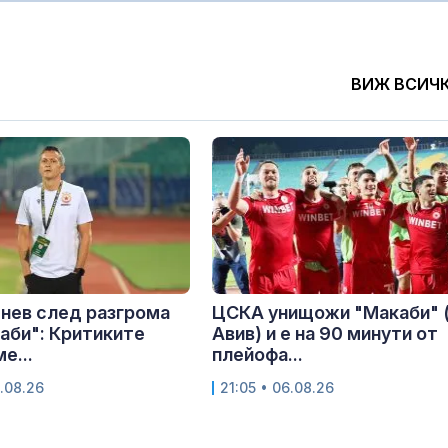
ВИЖ ВСИЧ
нев след разгрома
ЦСКА унищожи "Макаби" 
аби": Критиките
Авив) и е на 90 минути от
е...
плейофа...
.08.26
21:05 • 06.08.26