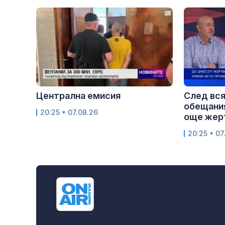
Централна емисия
След вся
обещания
20:25 • 07.08.26
още жерт
20:25 • 07