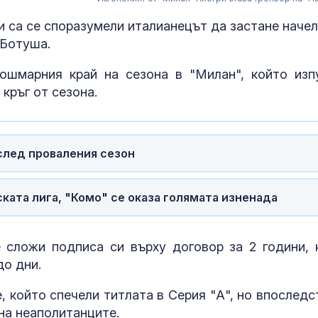
 са се споразумели италианецът да застане начел
 Ботуша.
ошмарния край на сезона в "Милан", който изп
кръг от сезона.
след проваления сезон
ката лига, "Комо" се оказа голямата изненада
 сложи подписа си върху договор за 2 години, 
МВнР: Настоя
Михайлова да
до дни.
достъп до ад
медицинска г
, който спечели титлата в Серия "А", но впоследс
на неаполитанците.