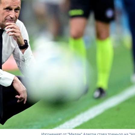
Изгоненият от "Милан" Алегри става треньор на "Н