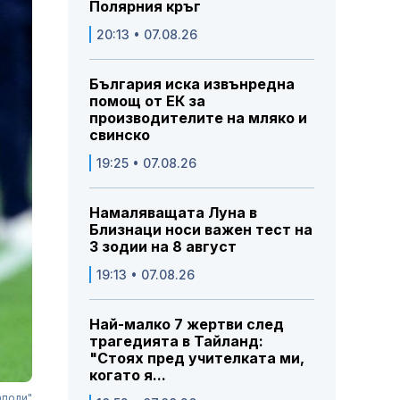
Полярния кръг
20:13 • 07.08.26
България иска извънредна
помощ от ЕК за
производителите на мляко и
свинско
19:25 • 07.08.26
Намаляващата Луна в
Близнаци носи важен тест на
3 зодии на 8 август
19:13 • 07.08.26
Най-малко 7 жертви след
трагедията в Тайланд:
"Стоях пред учителката ми,
когато я...
аполи"