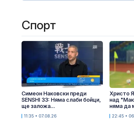
Спорт
Симеон Наковски преди
Христо Я
SENSHI 33: Няма слаби бойци,
над "Мак
ще заложа...
няма да м
11:35 • 07.08.26
22:45 • 06