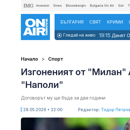
Investor
Dnes
Bloombergtv
Bulgaria On Air
Gol
T
БЪЛГАРИЯ
СВЯТ
КРИМИ
19:15
Гледай на живо
Денят ON
Начало
Спорт
Изгоненият от "Милан" 
"Наполи"
Договорът му ще бъде за две години
28.05.2026 • 22:00
Редактор:
Тодор Петро