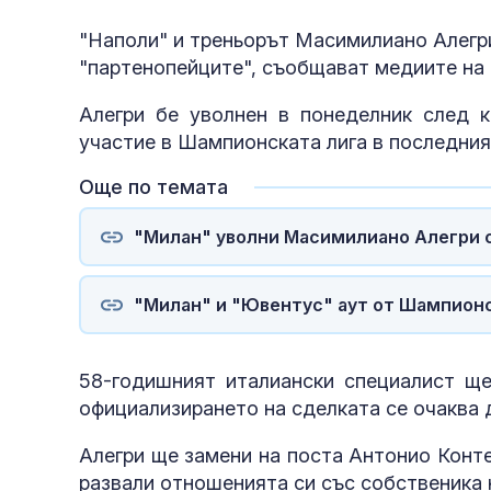
"Наполи" и треньорът Масимилиано Алегри
"партенопейците", съобщават медиите на
Алегри бе уволнен в понеделник след к
участие в Шампионската лига в последния 
Още по темата
"Милан" уволни Масимилиано Алегри 
"Милан" и "Ювентус" аут от Шампионс
58-годишният италиански специалист ще
официализирането на сделката се очаква 
Алегри ще замени на поста Антонио Конте
развали отношенията си със собственика 