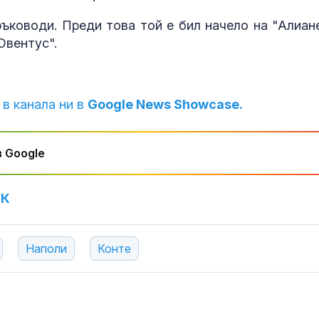
7 идеи за "На
сам" за дома
ъководи. Преди това той е бил начело на "Алиане
Ювентус".
Голям пожар 
треви гори к
 в канала ни в
Google News Showcase.
Първомай
 Google
Рекорден изн
ток: България
батерията на
Европа
УК
Наполи
Конте