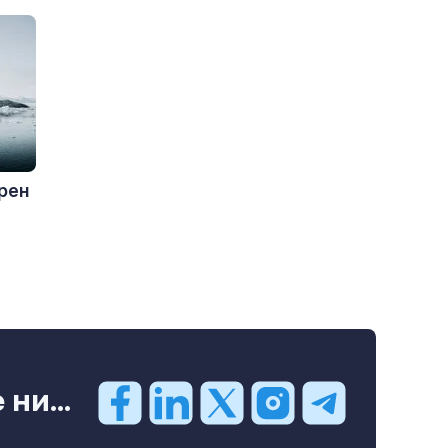
рен
ни...