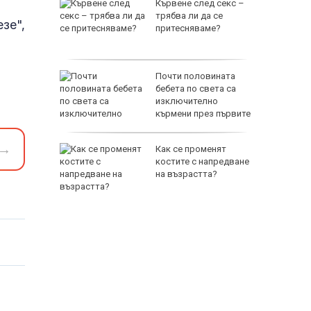
прави си
Кървене след секс –
трябва ли да се
зе",
притесняваме?
в сухи
Почти половината
рай
бебета по света са
изключително
кърмени през първите
шест месеца
→
ос на
Как се променят
 стана
костите с напредване
 Източна
на възрастта?