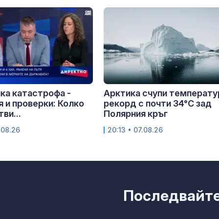
ка катастрофа -
Арктика счупи температу
 и проверки: Колко
рекорд с почти 34°C зад
ви...
Полярния кръг
.08.26
20:13 • 07.08.26
Последвайте 