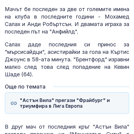
Мачът бе последен за две от големите имена
на клуба в последните години - Мохамед
Салах и Анди Робъртсън. И двамата играха за
последен път на "Анфийлд".
Салах даде последния си принос за
"мърсисайдци", асистирайки за гола на Къртис
Джоунс в 58-ата минута. "Брентфорд" изравни
малко след това след попадение на Кевин
Шаде (64).
Още по темата
"Астън Вила" прегази "Фрайбург" и
триумфира в Лига Европа
В друг мач от последния кръг "Астън Вила"