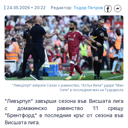
24.05.2026 • 20:22
Редактор:
Тодор Петров
"Ливърпул" изпрати Салах с равенство, "Астън Вила" удари "Ман
Сити" в последния мач на Гуардиола
"Ливърпул" завърши сезона във Висшата лига
с домакинско равенство 1:1 срещу
"Брентфорд" в последния кръг от сезона във
Висшата лига.