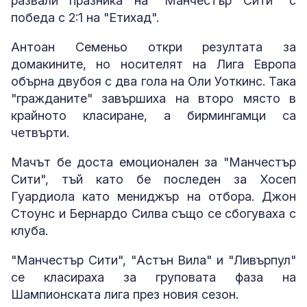
развали празника на "Манчестър Сити" с
победа с 2:1 на "Етихад".
Антоан Семеньо откри резултата за
домакините, но носителят на Лига Европа
обърна двубоя с два гола на Оли Уоткинс. Така
"гражданите" завършиха на второ място в
крайното класиране, а бирмингамци са
четвърти.
Мачът бе доста емоционален за "Манчестър
Сити", тъй като бе последен за Хосеп
Гуардиола като мениджър на отбора. Джон
Стоунс и Бернардо Силва също се сбогуваха с
клуба.
"Манчестър Сити", "Астън Вила" и "Ливърпул"
се класираха за груповата фаза на
Шампионската лига през новия сезон.