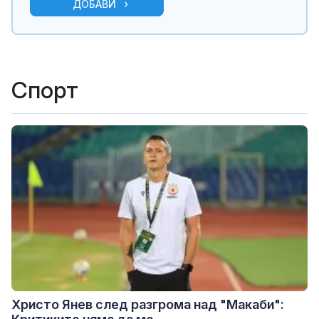
ДОБАВИ
Спорт
Христо Янев след разгрома над "Макаби":