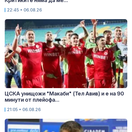
Критиките няма да ме...
22:45 • 06.08.26
ЦСКА унищожи "Макаби" (Тел Авив) и е на 90
минути от плейофа...
21:05 • 06.08.26