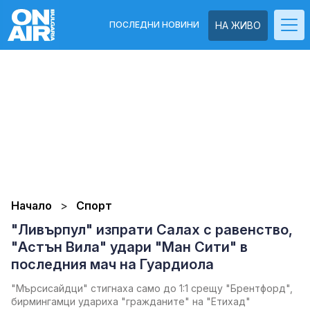
ПОСЛЕДНИ НОВИНИ
НА ЖИВО
Начало
Спорт
"Ливърпул" изпрати Салах с равенство,
"Астън Вила" удари "Ман Сити" в
последния мач на Гуардиола
"Мърсисайдци" стигнаха само до 1:1 срещу "Брентфорд",
бирмингамци удариха "гражданите" на "Етихад"