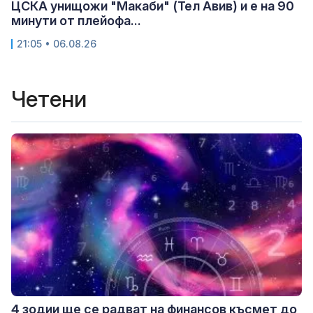
ЦСКА унищожи "Макаби" (Тел Авив) и е на 90
минути от плейофа...
21:05 • 06.08.26
Четени
4 зодии ще се радват на финансов късмет до