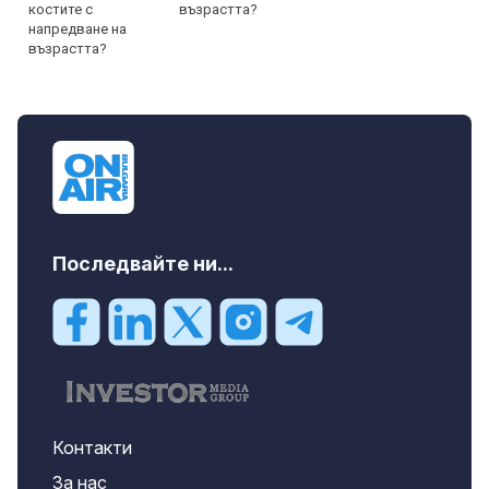
възрастта?
Последвайте ни...
Контакти
За нас