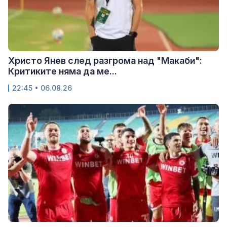
Христо Янев след разгрома над "Макаби":
Критиките няма да ме...
22:45 • 06.08.26