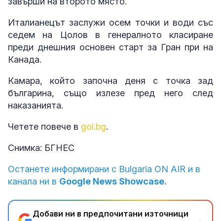
завърши на второто място.
Италианецът заслужи осем точки и води със
седем на Цолов в генералното класиране
преди днешния основен старт за Гран при на
Канада.
Камара, който започна деня с точка зад
българина, също излезе пред него след
наказанията.
Четете повече в
gol.bg
.
Снимка: БГНЕС
Останете информирани с Bulgaria ON AIR и в
канала ни в
Google News Showcase.
Добави ни в предпочитани източници
→