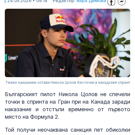
24.05.2026 • 09:18
Редактор:
Вяра Димова
Тежко наказание остави Никола Цолов без точки в канадския спринт
Българският пилот Никола Цолов не спечели
точки в спринта на Гран при на Канада заради
наказание и отстъпи временно от първото
място на Формула 2.
Той получи неочаквана санкция пет обиколки