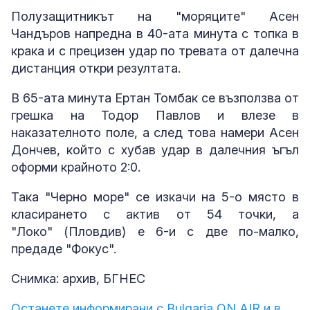
Полузащитникът на "моряците" Асен
Чандъров напредна в 40-ата минута с топка в
крака и с прецизен удар по тревата от далечна
дистанция откри резултата.
В 65-ата минута Ертан Томбак се възползва от
грешка на Тодор Павлов и влезе в
наказателното поле, а след това намери Асен
Дончев, който с хубав удар в далечния ъгъл
оформи крайното 2:0.
Така "Черно море" се изкачи на 5-о място в
класирането с актив от 54 точки, а
"Локо" (Пловдив) е 6-и с две по-малко,
предаде "Фокус".
Снимка: архив, БГНЕС
Останете информирани с Bulgaria ON AIR и в