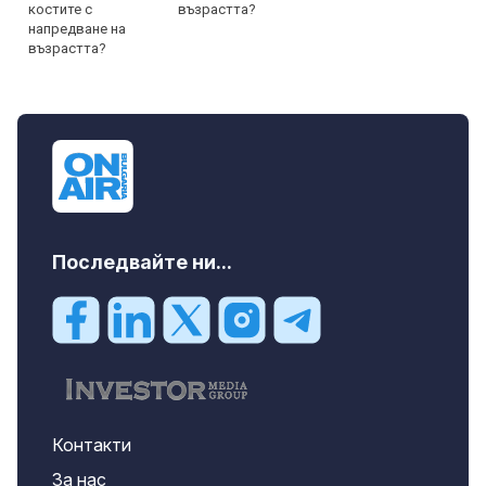
възрастта?
Последвайте ни...
Контакти
За нас