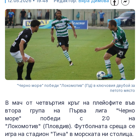
12.05.2026 • 19:48
Редактор:
Вяра Димова
"Черно море" победи "Локомотив" (Пд) в ключовия двубой за
петото място
В мач от четвъртия кръг на плейофите във
втора група на Първа лига "Черно
море" победи с 2:0 на
"Локомотив" (Пловдив). Футболната среща се
игра на стадион "Тича" в морската ни столица.