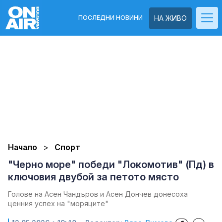
ПОСЛЕДНИ НОВИНИ
НА ЖИВО
Начало
Спорт
"Черно море" победи "Локомотив" (Пд) в
ключовия двубой за петото място
Голове на Асен Чандъров и Асен Дончев донесоха
ценния успех на "моряците"