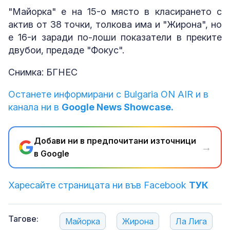
"Майорка" е на 15-о място в класирането с
актив от 38 точки, толкова има и "Жирона", но
е 16-и заради по-лоши показатели в преките
двубои, предаде "Фокус".
Снимка: БГНЕС
Останете информирани с Bulgaria ON AIR и в
канала ни в
Google News Showcase.
Добави ни в предпочитани източници
→
в Google
Харесайте страницата ни във Facebook
ТУК
Тагове:
Майорка
Жирона
Ла Лига