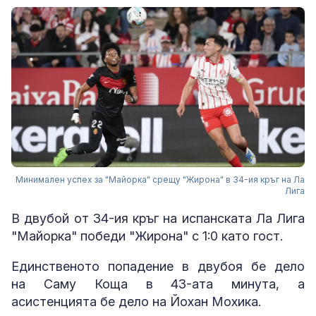
Минимален успех за "Майорка" срещу "Жирона" в 34-ия кръг на Ла
Лига
В двубой от 34-ия кръг на испанската Ла Лига
"Майорка" победи "Жирона" с 1:0 като гост.
Единственото попадение в двубоя бе дело
на Саму Коща в 43-ата минута, а
асистенцията бе дело на Йохан Мохика.