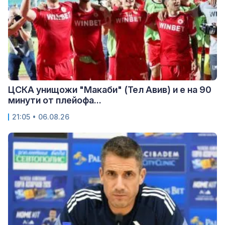
ЦСКА унищожи "Макаби" (Тел Авив) и е на 90
минути от плейофа...
21:05 • 06.08.26