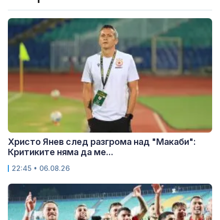
Христо Янев след разгрома над "Макаби":
Критиките няма да ме...
22:45 • 06.08.26