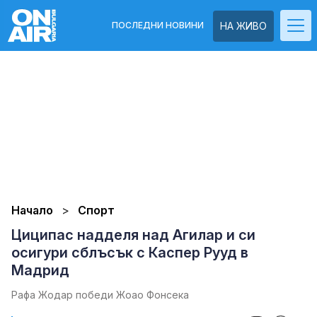
ПОСЛЕДНИ НОВИНИ
НА ЖИВО
Начало
Спорт
Циципас надделя над Агилар и си
осигури сблъсък с Каспер Рууд в
Мадрид
Рафа Жодар победи Жоао Фонсека