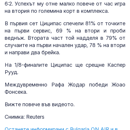
6:2. Успехът му отне малко повече от час игра
на втория по големина корт в комплекса.
В първия сет Циципас спечели 81% от точките
на първи сервис, 69 % на втори и проби
веднъж. Втората част той надделя в 79% от
случаите на първи начален удар, 78 % на втори
и направи два брейка.
На 1/8-финалите Циципас ще срещне Каспер
Рууд.
Междувременно Рафа Жодар победи Жоао
Фонсека.
Вижте повече във видеото.
Снимка: Reuters
Останете информирани с Bulgaria ON AIR и в