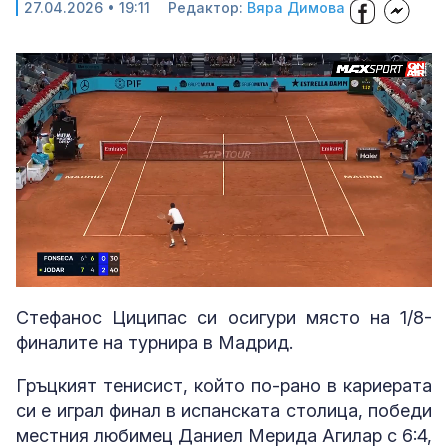
27.04.2026 • 19:11
Редактор:
Вяра Димова
Loaded
:
Unmute
63.24%
Стефанос Циципас си осигури място на 1/8-
финалите на турнира в Мадрид.
Гръцкият тенисист, който по-рано в кариерата
си е играл финал в испанската столица, победи
местния любимец Даниел Мерида Агилар с 6:4,