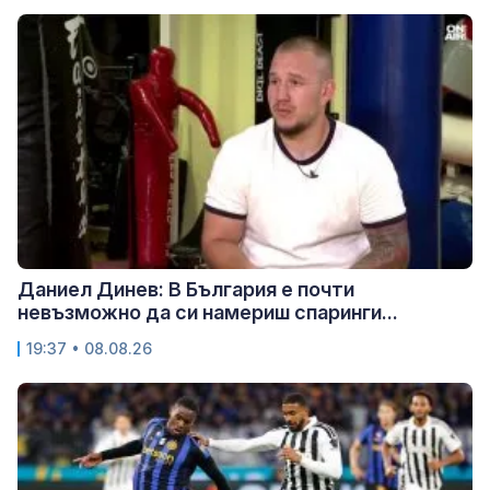
Даниел Динев: В България е почти
невъзможно да си намериш спаринги...
19:37 • 08.08.26