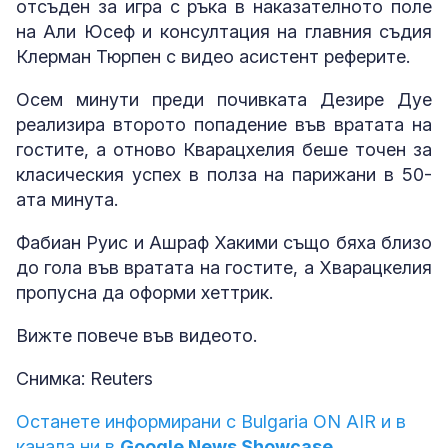
отсъден за игра с ръка в наказателното поле
на Али Юсеф и консултация на главния съдия
Клерман Тюрпен с видео асистент реферите.
Осем минути преди почивката Дезире Дуе
реализира второто попадение във вратата на
гостите, а отново Кварацхелия беше точен за
класическия успех в полза на парижани в 50-
ата минута.
Фабиан Руис и Ашраф Хакими също бяха близо
до гола във вратата на гостите, а Хварацкелия
пропусна да оформи хеттрик.
Вижте повече във видеото.
Снимка: Reuters
Останете информирани с Bulgaria ON AIR и в
канала ни в
Google News Showcase.