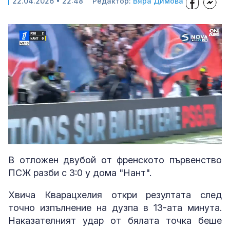
22.04.2026 • 22:48
Редактор:
Вяра Димова
Loaded
:
Unmute
100.00%
В отложен двубой от френското първенство
ПСЖ разби с 3:0 у дома "Нант".
Хвича Кварацхелия откри резултата след
точно изпълнение на дузпа в 13-ата минута.
Наказателният удар от бялата точка беше