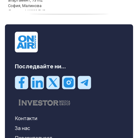
дава под наем, Офис, 100 m2 София,
Център, 800 EUR
Последвайте ни...
Контакти
За нас