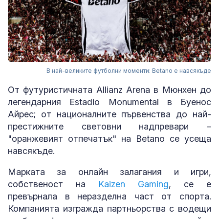
В най-великите футболни моменти: Betano е навсякъде
От футуристичната Allianz Arena в Мюнхен до
легендарния Estadio Monumental в Буенос
Айрес; от националните първенства до най-
престижните световни надпревари –
"оранжевият отпечатък" на Betano се усеща
навсякъде.
Марката за онлайн залагания и игри,
собственост на
Kaizen Gaming
, се е
превърнала в неразделна част от спорта.
Компанията изгражда партньорства с водещи