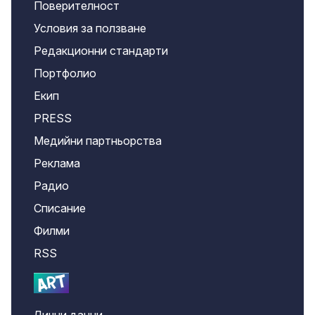
Поверителност
Условия за ползване
Редакционни стандарти
Портфолио
Екип
PRESS
Медийни партньорства
Реклама
Радио
Списание
Филми
RSS