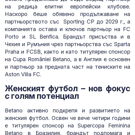
на редица елитни европейски клубове.
Наскоро беше обявено продължаване на
партньорството със Sporting CP до 2029 г., а
компанията остава и ключов партньор на FC
Porto и SL Benfica. Брандът присъства и в
Чехия и Румъния чрез партньорства със Sparta
Praha и FCSB, както и като титулярен спонсор
на Cupa României Betano, а в Англия е основен
и партньор за предната част на тениските на
Aston Villa FC.
Женският футбол – нов фокус
с голям потенциал
Betano активно подкрепя и развитието на
женския футбол. Освен че вече четири години
е титулярен спонсор на Supercopa Feminina
Betano в Бразилия, брандът подпомага и