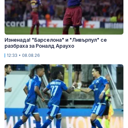
Изненада! "Барселона" и "Ливърпул" се
разбраха за Роналд Араухо
12:33 • 08.08.26