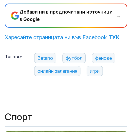
Добави ни в предпочитани източници
→
в Google
Харесайте страницата ни във Facebook
ТУК
Тагове:
Betano
футбол
фенове
онлайн залагания
игри
Спорт