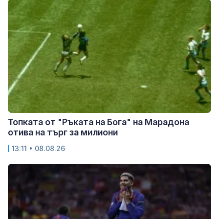
Топката от "Ръката на Бога" на Марадона
отива на търг за милиони
13:11 • 08.08.26