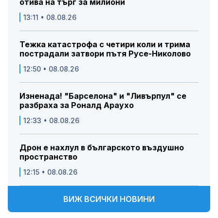
отива на търг за милиони
13:11 • 08.08.26
Тежка катастрофа с четири коли и трима
пострадали затвори пътя Русе-Николово
12:50 • 08.08.26
Изненада! "Барселона" и "Ливърпул" се
разбраха за Роналд Араухо
12:33 • 08.08.26
Дрон е нахлул в българското въздушно
пространство
12:15 • 08.08.26
ВИЖ ВСИЧКИ НОВИНИ