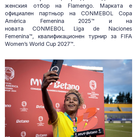
женския отбор на Flamengo. Марката е
официален партньор на CONMEBOL Copa
América Femenina 2025™ и на
новата CONMEBOL Liga de Naciones
Femenina™, квалификационен турнир за FIFA
Women’s World Cup 2027™.