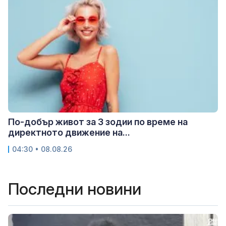
По-добър живот за 3 зодии по време на
директното движение на...
04:30 • 08.08.26
Последни новини