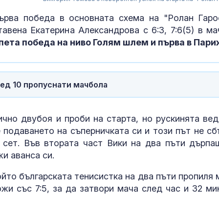
ърва победа в основната схема на "Ролан Гаро
тавена Екатерина Александрова с 6:3, 7:6(5) в ма
пета победа на ниво Голям шлем и първа в Пари
ед 10 пропуснати мачбола
ично двубоя и проби на старта, но рускинята вед
 подаването на съперничката си и този път не сб
Голям пожар 
 сет. Във втората част Вики на два пъти дърпа
Асеновград:
Хеликоптер с
и аванса си.
в гасенето
който българската тенисистка на два пъти пропиля 
Иво Христов 
ожи със 7:5, за да затвори мача след час и 32 ми
убийството н
Кузев: Право
се гради на л