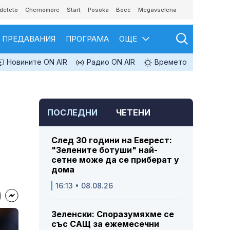
deteto
Chernomore
Start
Posoka
Boec
Megavselena
ПРЕДАВАНИЯ
ПРОГРАМА
ОЩЕ
Новините ON AIR
Радио ON AIR
Времето
ПОСЛЕДНИ
ЧЕТЕНИ
След 30 години на Еверест:
"Зелените ботуши" най-
сетне може да се приберат у
дома
16:13 • 08.08.26
Зеленски: Споразумяхме се
със САЩ за ежемесечни