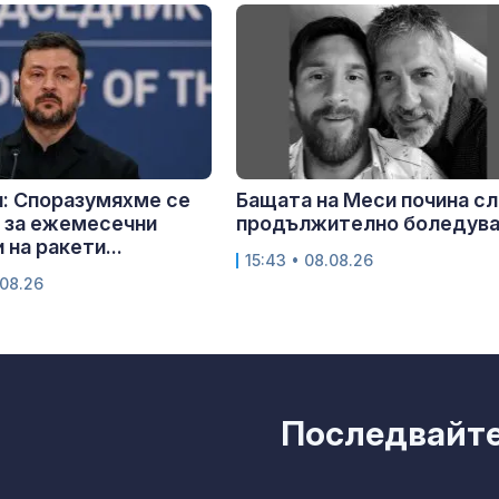
: Споразумяхме се
Бащата на Меси почина с
 за ежемесечни
продължително боледув
 на ракети...
15:43 • 08.08.26
.08.26
Последвайте 