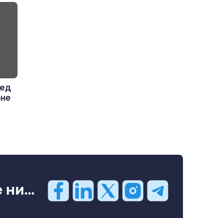
лед
ане
ни...