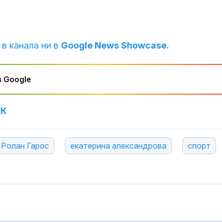
отговорност
Почина бащат
аржентинска
футболна зве
Лионел Меси
 в канала ни в
Google News Showcase.
Рибарски, ПП:
Въпросът за 
 Google
дали е случай
опит за удар 
критична инфраструктура
УК
Ролан Гарос
екатерина александрова
спорт