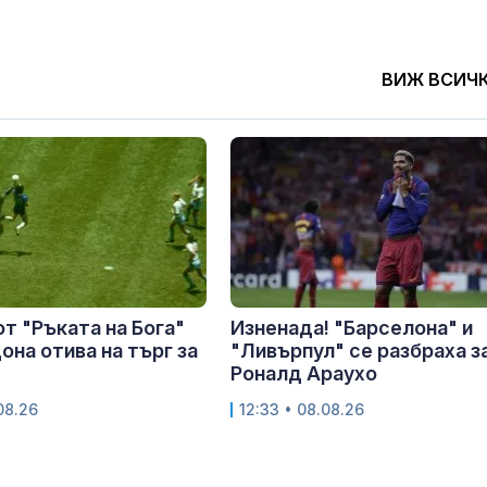
ВИЖ ВСИЧ
от "Ръката на Бога"
Изненада! "Барселона" и
она отива на търг за
"Ливърпул" се разбраха з
Роналд Араухо
.08.26
12:33 • 08.08.26