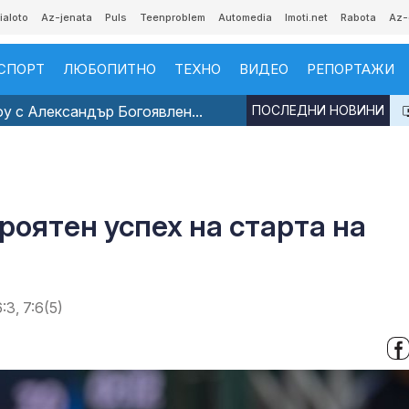
ialoto
Az-jenata
Puls
Teenproblem
Automedia
Imoti.net
Rabota
Az-
СПОРТ
ЛЮБОПИТНО
ТЕХНО
ВИДЕО
РЕПОРТАЖИ
 с Александър Богоявлен...
ПОСЛЕДНИ НОВИНИ
роятен успех на старта на
3, 7:6(5)