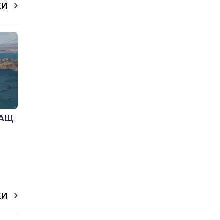
КИ
САЩ
КИ