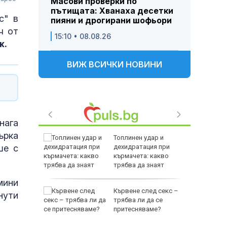
Масови проверки по
пътищата: Хванаха десетки
с" в
пияни и дрогирани шофьори
ч от
15:10 • 08.08.26
ж.
ВИЖ ВСИЧКИ НОВИНИ
нага
ърка
край
Топлинен удар и
ше с
дехидратация при
е включи
кърмачета: какво
трябва да знаят
родителите
мини
за
Кървене след секс –
нути
а Георги
трябва ли да се
съдието
притесняваме?
ичната