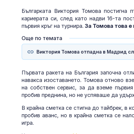
Българката Виктория Томова постигна п
кариерата си, след като надви 16-та пос
първия кръг на турнира.
За Томова това е 
Още по темата
Виктория Томова отпадна в Мадрид сл
Първата ракета на България започна отл
навакса изоставането. Томова отново взе
на собствен сервис, за да вземе първия
пробив преднина, но не успяваше да удърж
В крайна сметка се стигна до тайбрек, в 
пробив аванс, но в крайна сметка се нал
игра.