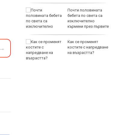
а на
Почти половината
та
бебета по света са
зда
изключително
кърмени през първите
шест месеца
Как се променят
→
дрона е
костите с напредване
ност, или
на възрастта?
по