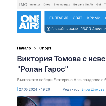
Investor
Dnes
Bloombergtv
Bulgaria On Air
Gol
T
БЪЛГАРИЯ
СВЯТ
КРИМИ
16:00
Гледай на живо
Авиошоу
Начало
Спорт
Виктория Томова с неве
"Ролан Гарос"
Българката победи Екатерина Александрова с 6:
27.05.2024 • 19:26
Редактор:
Вяра Димова