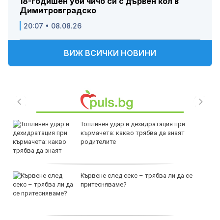
18-годишен уби чичо си с дървен кол в
Димитровградско
20:07 • 08.08.26
ВИЖ ВСИЧКИ НОВИНИ
Топлинен удар и дехидратация при
кърмачета: какво трябва да знаят
родителите
Кървене след секс – трябва ли да се
притесняваме?