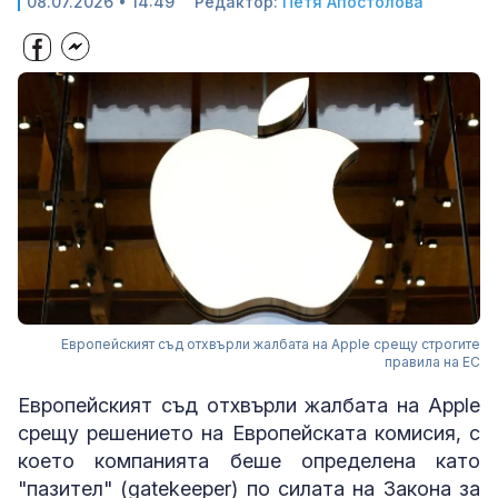
08.07.2026 • 14:49
Редактор:
Петя Апостолова
Европейският съд отхвърли жалбата на Apple срещу строгите
правила на ЕС
Европейският съд отхвърли жалбата на Apple
срещу решението на Европейската комисия, с
което компанията беше определена като
"пазител" (gatekeeper) по силата на Закона за