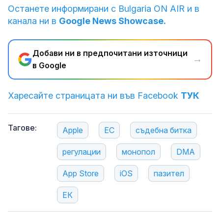
Останете информирани с Bulgaria ON AIR и в
канала ни в
Google News Showcase.
Добави ни в предпочитани източници
→
в Google
Харесайте страницата ни във Facebook
ТУК
Тагове:
Apple
ЕС
съдебна битка
регулации
монопол
DMA
App Store
iOS
пазител
ЕК