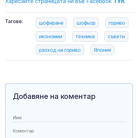
Харесайте страницата ни във Facebook
ТУК
Тагове:
шофиране
шофьор
гориво
икономии
техника
съвети
разход на гориво
Япония
Добавяне на коментар