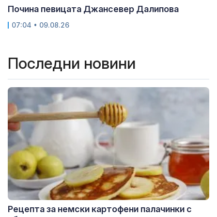
Почина певицата Джансевер Далипова
07:04 • 09.08.26
Последни новини
Рецепта за немски картофени палачинки с