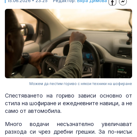
15.06.2026 • 23:25
Редактор:
Вяра Димова
Можем да пестим гориво с някои техники на шофиране
Спестяването на гориво зависи основно от
стила на шофиране и ежедневните навици
, а не
само от автомобила.
Много водачи несъзнателно увеличават
разхода си чрез дребни грешки. За по-нисък