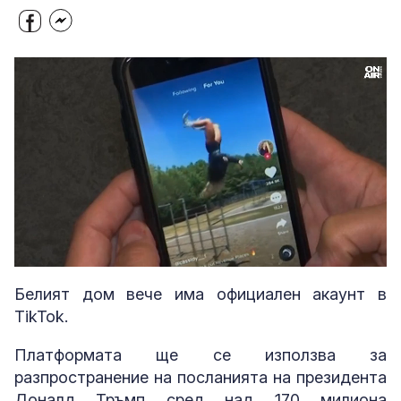
Loaded
:
Unmute
93.31%
Белият дом вече има официален акаунт в
TikTok.
Платформата ще се използва за
разпространение на посланията на президента
Доналд Тръмп сред над 170 милиона