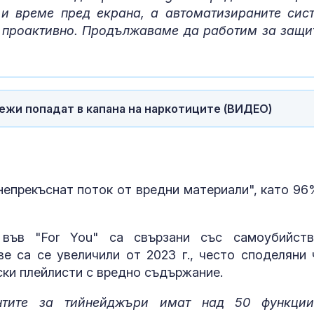
 и време пред екрана, а автоматизираните сис
 проактивно. Продължаваме да работим за защи
ежи попадат в капана на наркотиците (ВИДЕО)
 непрекъснат поток от вредни материали", като 96
във "For You" са свързани със самоубийст
е са се увеличили от 2023 г., често споделяни 
ски плейлисти с вредно съдържание.
нтите за тийнейджъри имат над 50 функци