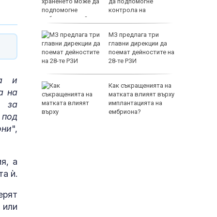
е групи
да подпомогне
контрола на
заболяването?
” за
МЗ предлага три
в Италия
главни дирекции да
поемат дейностите на
28-те РЗИ
а и
 загинаха
Как съкращенията на
а на
ака на
матката влияят върху
ев
имплантацията на
т за
ембриона?
 под
они
",
я, а
а ѝ.
ерят
 или