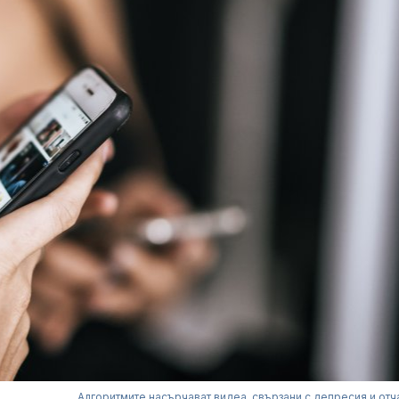
Алгоритмите насърчават видеа, свързани с депресия и отч