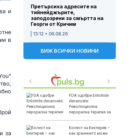
Претърсиха адресите на
ва и
тийнейджърите,
заподозрени за смъртта на
Георги от Кричим
отне
13:12 • 06.08.26
ии в
ВИЖ ВСИЧКИ НОВИНИ
You"
тво,
обно
FDA одобри Еnlicitide
decanoate:
дев" след
Революционна
брой
ни
перорална терапия за
висок холестерол
ма
Болест на Бехтерев –
и за
ръв от
как храненето може