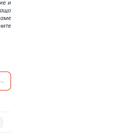
ие и
ващо
ваме
ните
→