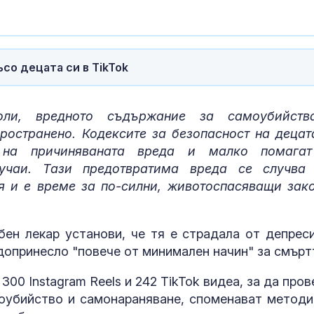
отрицателнит
Код “червено
опасни жеги 
со децата си в TikTok
СНИМКИ
ли, вредното съдържание за самоубийств
Осем цивилни
остранено. Кодексите за безопасност на децат
след руска ат
жп гара до Ки
 на причиняваната вреда и малко помага
СНИМКИ
учаи. Тази предотвратима вреда се случва
я и е време за по-силни, животоспасяващи зак
бен лекар установи, че тя е страдала от депреси
допринесло "повече от минимален начин" за смъртт
300 Instagram Reels и 242 TikTok видеа, за да пров
оубийство и самонараняване, споменават методи