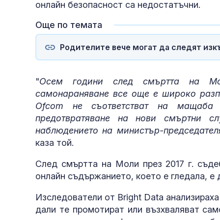
онлайн безопасност са недостатъчни.
Още по темата
Родителите вече могат да следят изкъ
"
Осем години след смъртта на Мо
самонараняване все още е широко разпр
Ofcom не съответстват на мащаба
предотвратяване на нови смъртни сл
наблюдението на министър-председател
каза той.
След смъртта на Моли през 2017 г. съде
онлайн съдържанието, което е гледала, е 
Изследователи от Bright Data анализираха 
дали те промотират или възхваляват сам