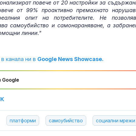
сонализират повече от 20 настройки за съдържан
 повече от 99% проактивно премахнато наруша
еалния опит на потребителите. Не позволя
ава самоубийство и самонараняване, а забране
омощни линии."
 в канала ни в
Google News Showcase.
 Google
УК
платформи
самоубийство
социални мрежи