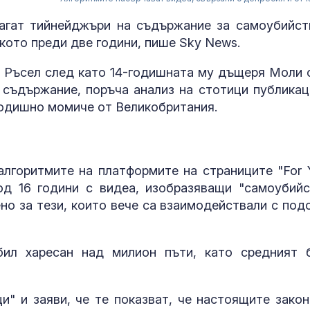
злагат тийнейджъри на съдържание за самоубийст
кото преди две години, пише Sky News.
н Ръсел след като 14-годишната му дъщеря Моли 
 съдържание, поръча анализ на стотици публикац
годишно момиче от Великобритания.
алгоритмите на платформите на страниците "For 
д 16 години с видеа, изобразяващи "самоубийс
но за тези, които вече са взаимодействали с под
“Галъп”: 42%
одобрение за
кабинета "Ра
бил харесан над милион пъти, като средният 
първите 100 д
управление
Дарявайте! И
и" и заяви, че те показват, че настоящите закон
недостиг на к