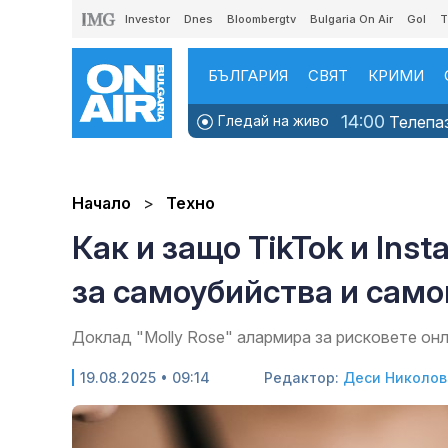
Investor
Dnes
Bloombergtv
Bulgaria On Air
Gol
T
БЪЛГАРИЯ
СВЯТ
КРИМИ
14:00
Гледай на живо
Телепаз
Начало
Техно
Как и защо TikTok и Ins
за самоубийства и сам
Доклад "Molly Rose" алармира за рисковете он
19.08.2025 • 09:14
Редактор:
Деси Николов