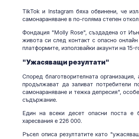
TikTok и Instagram бяха обвинени, че и
самонараняване в по-голяма степен откол
Фондация "Molly Rose", създадена от Иъ
живота си след контакт с опасно онлайн
платформите, използвайки акаунти на 15-
"Ужасяващи резултати"
Според благотворителната организация, 
продължават да заливат потребители по
самонараняване и тежка депресия", особе
съдържание.
Един на всеки десет опасни поста е 
харесвания е 226 000.
Ръсел описа резултатите като "ужасяващ