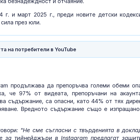
ока безнадеждност и отчаяние.
г. и март 2025 г., преди новите детски кодекс
 сила през юли.
та на потребители в YouTube
gram продължава да препоръчва големи обеми оп
ха, че 97% от видеата, препоръчани на акаунт
ова съдържание, са опасни, като 44% от тях дире
няване. Вредното съдържание също е изпращано
говори
: "Не сме съгласни с твърденията в докла
е за тийнейджъри в Instagram предлагат защит