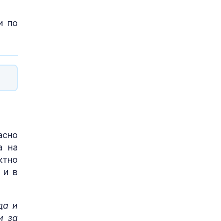
и по
асно
а на
ктно
 и в
да и
и за