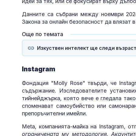
идеи за тях, или се фокусират върху дълб
Данните са събрани между ноември 2024 
Закона за онлайн безопасност да влязат в
Още по темата
Изкуствен интелект ще следи възраст
Instagram
Фондация "Molly Rose" твърди, че Insta
съдържание. Изследователите установи
тийнейджърка, която вече е гледала так
споменават самоубийство или самонара
препоръчителни имейли.
Meta, компанията-майка на Instagram, от
ограничената му методология. Акаунтит