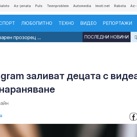
ialoto
Az-jenata
Puls
Teenproblem
Automedia
Imoti.net
Rabota
Az-
СПОРТ
ЛЮБОПИТНО
ТЕХНО
ВИДЕО
РЕПОРТАЖИ
арен прозорец ...
ПОСЛЕДНИ НОВИНИ
tagram заливат децата с виде
онараняване
лайн
а