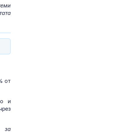
теми
тата
% от
во и
чрез
и за