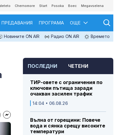
deteto
Chernomore
Start
Posoka
Boec
Megavselena
ПРЕДАВАНИЯ
ПРОГРАМА
ОЩЕ
Новините ON AIR
Радио ON AIR
Времето
ПОСЛЕДНИ
ЧЕТЕНИ
а
ТИР-овете с ограничения по
ключови пътища заради
очакван засилен трафик
14:04 • 06.08.26
Вълна от горещини: Повече
вода и сянка срещу високите
температури