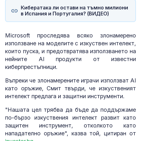
Кибератака ли остави на тъмно милиони
в Испания и Португалия? (ВИДЕО)
Microsoft проследява всяко злонамерено
използване на моделите с изкуствен интелект,
които пуска, и предотвратява използването на
нейните AI продукти от известни
киберпрестъпници.
Въпреки че злонамерените играчи използват AI
като оръжие, Смит твърди, че изкуственият
интелект предлага и защитни инструменти.
"Нашата цел трябва да бъде да поддържаме
по-бързо изкуствения интелект развит като
защитен инструмент, отколкото като
нападателно оръжие", казва той, цитиран от