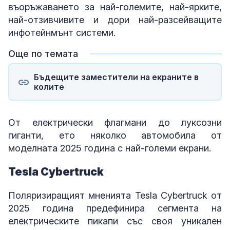
въоръжаването за най-големите, най-ярките,
най-отзивчивите и дори най-разсейващите
инфотейнмънт системи.
Още по темата
Бъдещите заместители на екраните в
колите
От електрически флагмани до луксозни
гиганти, ето няколко автомобила от
моделната 2025 година с най-големи екрани.
Tesla Cybertruck
Поляризиращият мненията Tesla Cybertruck от
2025 година предефинира сегмента на
електрическите пикапи със своя уникален