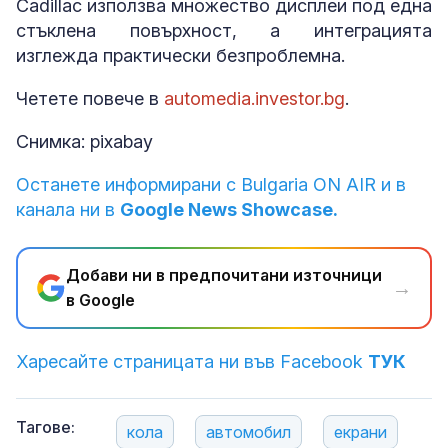
Cadillac използва множество дисплеи под една
стъклена повърхност, а интеграцията
изглежда практически безпроблемна.
Четете повече в
automedia.investor.bg
.
Снимка: pixabay
Останете информирани с Bulgaria ON AIR и в
канала ни в
Google News Showcase.
Добави ни в предпочитани източници
→
в Google
Харесайте страницата ни във Facebook
ТУК
Тагове:
кола
автомобил
екрани