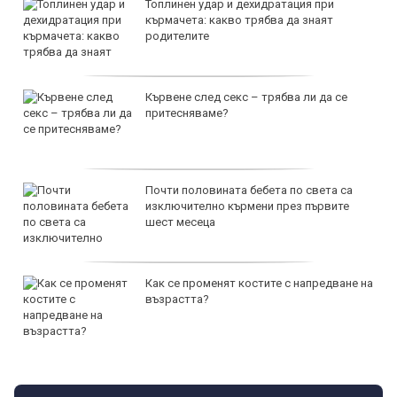
Топлинен удар и дехидратация при
кърмачета: какво трябва да знаят
родителите
Кървене след секс – трябва ли да се
притесняваме?
Почти половината бебета по света са
изключително кърмени през първите
шест месеца
Как се променят костите с напредване на
възрастта?