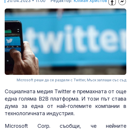
20.04.2023 • 11:00
Редактор:
Юлиан Христов
Microsoft реши да се раздели с Twitter, Мъск заплаши със съд
Социалната медия Twitter е премахната от още
една голяма B2B платформа. И този път става
дума за една от най-големите компании в
технологичната индустрия.
Microsoft Corp. съобщи, че нейните