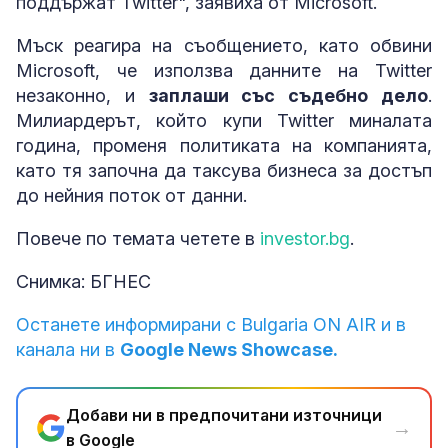
поддържат Twitter", заявиха от Microsoft.
Мъск реагира на съобщението, като обвини
Microsoft, че използва данните на Twitter
незаконно, и
заплаши със съдебно дело
.
Милиардерът, който купи Twitter миналата
година, променя политиката на компанията,
като тя започна да таксува бизнеса за достъп
до нейния поток от данни.
Повече по темата четете в
investor.bg
.
Снимка: БГНЕС
Останете информирани с Bulgaria ON AIR и в
канала ни в
Google News Showcase.
Добави ни в предпочитани източници
→
в Google