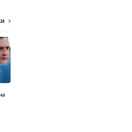
КИ
на