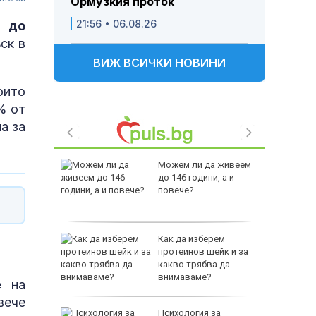
Ормузкия проток
21:56 • 06.08.26
п до
ск в
ВИЖ ВСИЧКИ НОВИНИ
оито
% от
а за
 Пратиха
Можем ли да живеем
ката”
до 146 години, а и
 облечен
повече?
ЕО 16+)
Z-10 за
Как да изберем
протеинов шейк и за
какво трябва да
тренират
внимаваме?
е
на
вече
между
Психология за