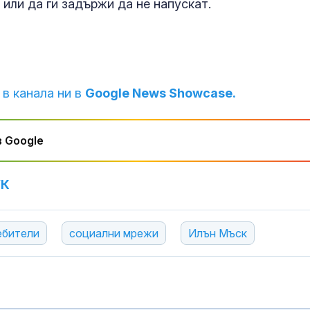
или да ги задържи да не напускат.
Иран и Украйн
превърнаха в
енергиен шок
Меган Маркъл
бански в басе
 в канала ни в
Google News Showcase.
ЧРД
 Google
УК
ебители
социални мрежи
Илън Мъск