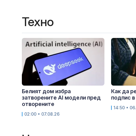
Техно
Белият дом избра
Как да р
затворените AI модели пред
подпис в
отворените
14:50 • 06
02:00 • 07.08.26