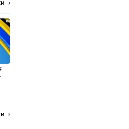
КИ
:
,
КИ