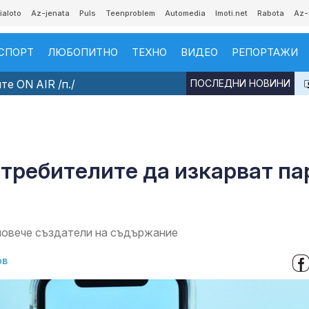
ialoto
Az-jenata
Puls
Teenproblem
Automedia
Imoti.net
Rabota
Az-
СПОРТ
ЛЮБОПИТНО
ТЕХНО
ВИДЕО
РЕПОРТАЖИ
е ON AIR /п./
ПОСЛЕДНИ НОВИНИ
потребителите да изкарват па
повече създатели на съдържание
ов