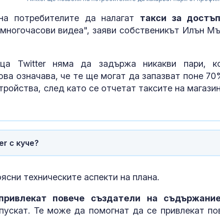
 на потребителите да налагат
такси за достъ
 многочасови видеа", заяви собственикът Илън Мъ
ца Twitter няма да задържа никакви пари, к
ова означава, че те ще могат да запазват поне 70
ройства, след като се отчетат таксите на магазин
За наказание:
в “месомелач
руски войник
в рокля (ВИД
r с куче?
Китай тества 
опасни мисии:
ясни техническите аспекти на плана.
щурмовите
хеликоптери 
ривлекат повече създатели на съдържани
полети под радара
пускат. Те може да помогнат да се привлекат по
Как войните 