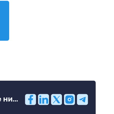
ни...