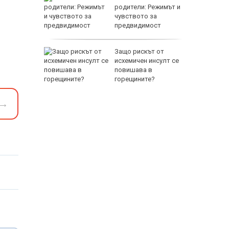
а се
родители: Режимът и
 един
чувството за
предвидимост
EUR
 по
Защо рискът от
йна за
исхемичен инсулт се
повишава в
горещините?
→
800 EUR