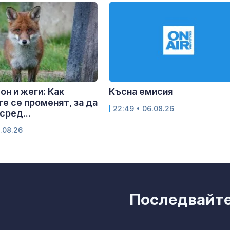
он и жеги: Как
Късна емисия
е се променят, за да
22:49 • 06.08.26
сред...
.08.26
Последвайте 