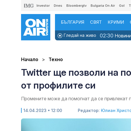
Investor
Dnes
Bloombergtv
Bulgaria On Air
Gol
T
БЪЛГАРИЯ
СВЯТ
КРИМИ
02:30
Гледай на живо
Новинит
Начало
Техно
Twitter ще позволи на 
от профилите си
Промените може да помогнат да се привлекат 
14.04.2023 • 12:00
Редактор:
Юлиан Христ