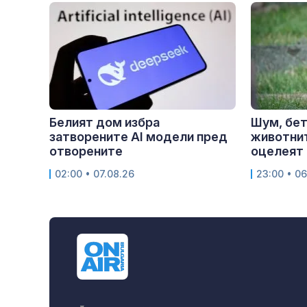
Белият дом избра
Шум, бет
затворените AI модели пред
животнит
отворените
оцелеят 
02:00 • 07.08.26
23:00 • 06