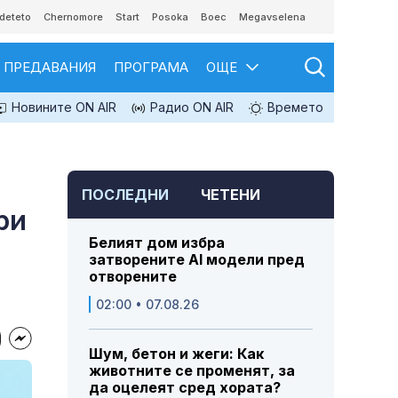
deteto
Chernomore
Start
Posoka
Boec
Megavselena
ПРЕДАВАНИЯ
ПРОГРАМА
ОЩЕ
Новините ON AIR
Радио ON AIR
Времето
ПОСЛЕДНИ
ЧЕТЕНИ
ри
Белият дом избра
затворените AI модели пред
отворените
02:00 • 07.08.26
Шум, бетон и жеги: Как
животните се променят, за
да оцелеят сред хората?