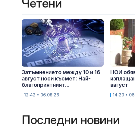
Четени
Затъмнението между 10 и 16
НОИ обяв
август носи късмет: Най-
изплащан
благоприятният...
август
12:42 • 06.08.26
14:29 • 06
Последни новини